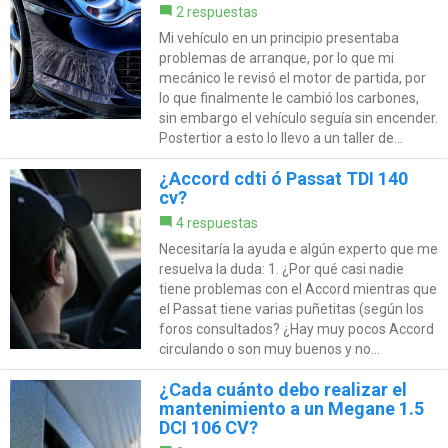
2 respuestas
Mi vehículo en un principio presentaba
problemas de arranque, por lo que mi
mecánico le revisó el motor de partida, por
lo que finalmente le cambió los carbones,
sin embargo el vehículo seguía sin encender.
Postertior a esto lo llevo a un taller de...
¿Accord cdti ó Passat TDI 140
cv?
4 respuestas
Necesitaría la ayuda e algún experto que me
resuelva la duda: 1. ¿Por qué casi nadie
tiene problemas con el Accord mientras que
el Passat tiene varias puñetitas (según los
foros consultados? ¿Hay muy pocos Accord
circulando o son muy buenos y no...
¿Cada cuánto debo realizar el
mantenimiento a un Megane 1.5
DCI 106 CV?