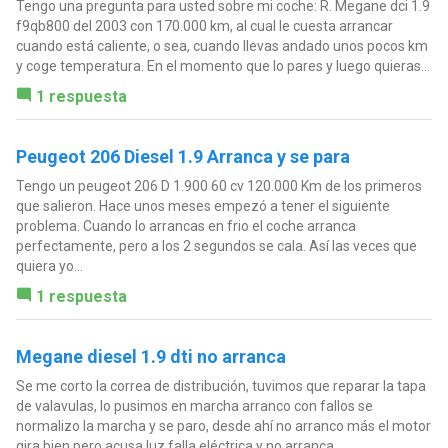
Tengo una pregunta para usted sobre mi coche: R. Megane dci 1.9
f9qb800 del 2003 con 170.000 km, al cual le cuesta arrancar
cuando está caliente, o sea, cuando llevas andado unos pocos km
y coge temperatura. En el momento que lo pares y luego quieras...
1 respuesta
Peugeot 206 Diesel 1.9 Arranca y se para
Tengo un peugeot 206 D 1.900 60 cv 120.000 Km de los primeros
que salieron. Hace unos meses empezó a tener el siguiente
problema. Cuando lo arrancas en frio el coche arranca
perfectamente, pero a los 2 segundos se cala. Así las veces que
quiera yo...
1 respuesta
Megane diesel 1.9 dti no arranca
Se me corto la correa de distribución, tuvimos que reparar la tapa
de valavulas, lo pusimos en marcha arranco con fallos se
normalizo la marcha y se paro, desde ahí no arranco más el motor
gira bien pero acusa luz falla eléctrica y no arranca.