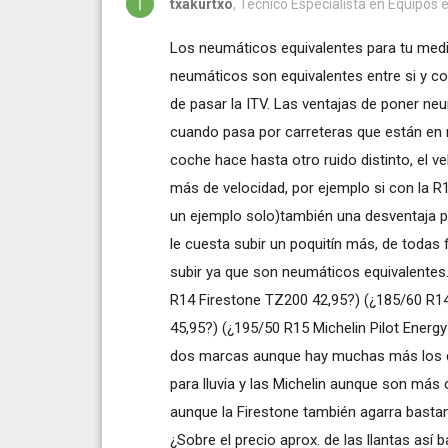
txakurtxo
, Tecnico Especialista en Equipos e
Los neumáticos equivalentes para tu med
neumáticos son equivalentes entre si y c
de pasar la ITV. Las ventajas de poner n
cuando pasa por carreteras que están en
coche hace hasta otro ruido distinto, el v
más de velocidad, por ejemplo si con la 
un ejemplo solo)también una desventaja p
le cuesta subir un poquitín más, de todas
subir ya que son neumáticos equivalentes.
R14 Firestone TZ200 42,95?) (¿185/60 R14
45,95?) (¿195/50 R15 Michelin Pilot Energy
dos marcas aunque hay muchas más los d
para lluvia y las Michelin aunque son más
aunque la Firestone también agarra basta
¿Sobre el precio aprox. de las llantas así