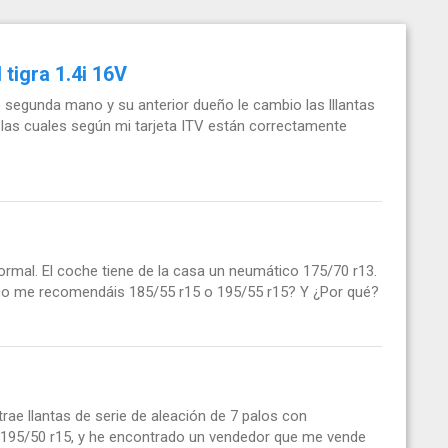
tigra 1.4i 16V
de segunda mano y su anterior dueño le cambio las lllantas
las cuales según mi tarjeta ITV están correctamente
rmal. El coche tiene de la casa un neumático 175/70 r13.
co me recomendáis 185/55 r15 o 195/55 r15? Y ¿Por qué?
rae llantas de serie de aleación de 7 palos con
195/50 r15, y he encontrado un vendedor que me vende