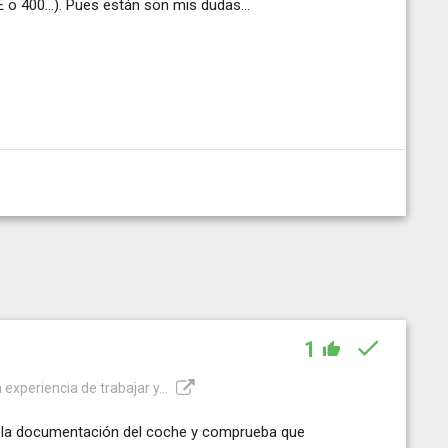
 o 400...). Pues están son mis dudas...
1
experiencia de trabajar y...
r la documentación del coche y comprueba que