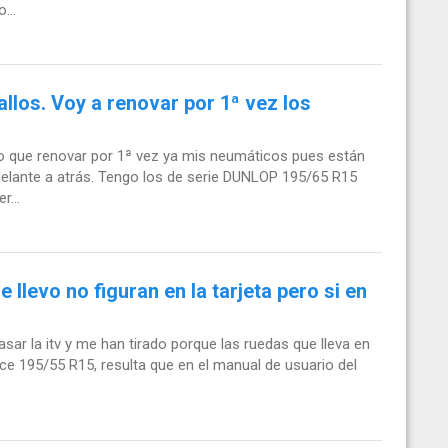
...
los. Voy a renovar por 1ª vez los
go que renovar por 1ª vez ya mis neumáticos pues están
elante a atrás. Tengo los de serie DUNLOP 195/65 R15
r...
e llevo no figuran en la tarjeta pero si en
ar la itv y me han tirado porque las ruedas que lleva en
rece 195/55 R15, resulta que en el manual de usuario del