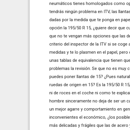
neumáticos tienes homologados como opci
tendrás ningún problema en ITV, las llant
dadas por la medida que te ponga en pape
opción la 195/50 R 15, ¿quiere decir que cu
que no te vengan más opciones que las d
criterio del inspector de la ITV si se coge
medidas y te lo plasmen en el papel, per
unas tablas de equivalencia que tienen qu
problemas la revisión. Se que no es muy co
puedes poner llantas de 15? ¿Pues natura
ruedas de origen en 15? Es la 195/50 R 15
ni de roces en el coche ni como te explica
hombre sinceramente no deja de ser un capr
un mejor agarre y comportamiento en gener
inconvenientes el económico, ¿los posible
más delicadas y frágiles que las de acero