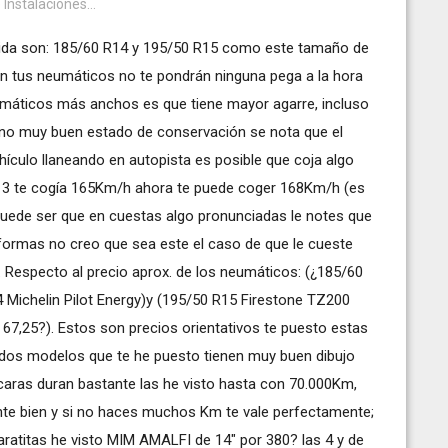
 Instalaciones...
ida son: 185/60 R14 y 195/50 R15 como este tamaño de
on tus neumáticos no te pondrán ninguna pega a la hora
eumáticos más anchos es que tiene mayor agarre, incluso
 no muy buen estado de conservación se nota que el
ehículo llaneando en autopista es posible que coja algo
R13 te cogía 165Km/h ahora te puede coger 168Km/h (es
uede ser que en cuestas algo pronunciadas le notes que
 formas no creo que sea este el caso de que le cueste
 Respecto al precio aprox. de los neumáticos: (¿185/60
 Michelin Pilot Energy)y (195/50 R15 Firestone TZ200
 67,25?). Estos son precios orientativos te puesto estas
os modelos que te he puesto tienen muy buen dibujo
 caras duran bastante las he visto hasta con 70.000Km,
nte bien y si no haces muchos Km te vale perfectamente;
 baratitas he visto MIM AMALFI de 14" por 380? las 4 y de