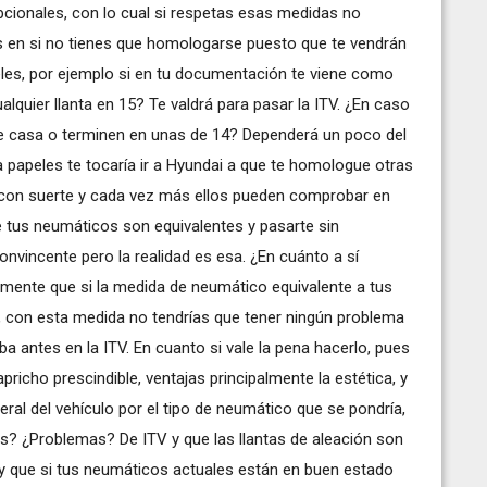
onales, con lo cual si respetas esas medidas no
as en si no tienes que homologarse puesto que te vendrán
les, por ejemplo si en tu documentación te viene como
alquier llanta en 15? Te valdrá para pasar la ITV. ¿En caso
e casa o terminen en unas de 14? Dependerá un poco del
 a papeles te tocaría ir a Hyundai a que te homologue otras
o con suerte y cada vez más ellos pueden comprobar en
e tus neumáticos son equivalentes y pasarte sin
nvincente pero la realidad es esa. ¿En cuánto a sí
lmente que si la medida de neumático equivalente a tus
, con esta medida no tendrías que tener ningún problema
ba antes en la ITV. En cuanto si vale la pena hacerlo, pues
icho prescindible, ventajas principalmente la estética, y
al del vehículo por el tipo de neumático que se pondría,
s? ¿Problemas? De ITV y que las llantas de aleación son
 y que si tus neumáticos actuales están en buen estado