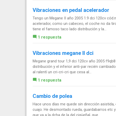
Vibraciones en pedal acelerador
Tengo un Megane II año 2005 1.9 dci 120cv cód.
acelerador, como un cabeceo, el coche no da tiro
tiene el famoso taco lado distribución y la...
1 respuesta
Vibraciones megane II dci
Megane grand tour 1,9 dci 120cv año 2005 f9qb8 y
distribución y el inferior anti-par recién cambiado
al ralentí un cri-cri-cri que cesa al...
1 respuesta
Cambio de polea
Hace unos días me quede sin dirección asistida,
cuajo. He desmontado rueda, guardabarros etc y 
que va a la dcha de la del cigüeñal, que...