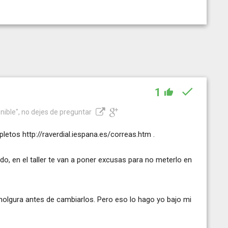
1
nible", no dejes de preguntar
mpletos
http://raverdial.iespana.es/correas.htm
.
do, en el taller te van a poner excusas para no meterlo en
holgura antes de cambiarlos. Pero eso lo hago yo bajo mi