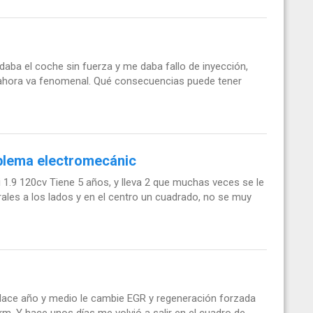
aba el coche sin fuerza y me daba fallo de inyección,
y ahora va fenomenal. Qué consecuencias puede tener
oblema electromecánic
i 1.9 120cv Tiene 5 años, y lleva 2 que muchas veces se le
rales a los lados y en el centro un cuadrado, no se muy
Hace año y medio le cambie EGR y regeneración forzada
m. Y hace unos días me volvió a salir en el cuadro de