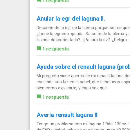
1 respuesta
Anular la egr del laguna II.
Desconecte la egr de la clema porque se me qued
¿Tiene la egr estropeada. Sa solté de la clema 
llevarla desconectada?. ¿Pasara la itv?. ¿Peligra...
1 respuesta
Ayuda sobre el renault laguna (pr
Mi pregunta viene acerca de mi renault laguna dc
enciende una luz en el panel, que tiene unos espi
bien como explicarte, y cada vez que...
1 respuesta
Avería renault laguna II
Tengo un problema con mi laguna 1.9dci 130cv. 
de FAP, y habré echo en ese tiempo unos 40.000k