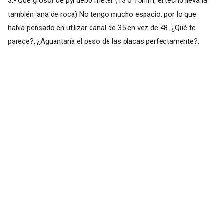
3.- Que grosor de pyl debo meter (13 o 15mm, el techo llevaría
también lana de roca) No tengo mucho espacio, por lo que
había pensado en utilizar canal de 35 en vez de 48. ¿Qué te
parece?, ¿Aguantaría el peso de las placas perfectamente?.