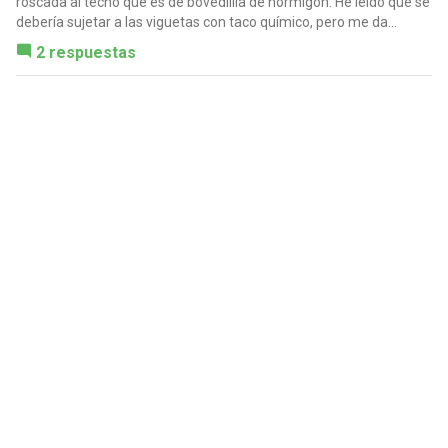
roscada al techo que es de bovedillla de hormigón. He leído que se
debería sujetar a las viguetas con taco químico, pero me da...
2 respuestas