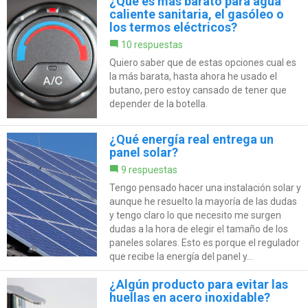
¿Qué es más barato para agua
caliente sanitaria, el gasóleo o
los termos eléctricos?
10 respuestas
Quiero saber que de estas opciones cual es
la más barata, hasta ahora he usado el
butano, pero estoy cansado de tener que
depender de la botella.
¿Qué energía real entrega un
panel solar?
9 respuestas
Tengo pensado hacer una instalación solar y
aunque he resuelto la mayoría de las dudas
y tengo claro lo que necesito me surgen
dudas a la hora de elegir el tamaño de los
paneles solares. Esto es porque el regulador
que recibe la energía del panel y...
¿Algún producto para evitar las
huellas en acero inoxidable?