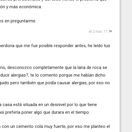
ción y más económica.
es en preguntarme.
el 2 mar. 11
erdona que me fue posible responder antes, he leído tus
rno, desconozco completamente que la lana de roca se
oducir alergias?, te lo comento porque me habían dicho
íquido pero también que podía causar alergias, por eso no
 casa está situada en un desnivel por lo que tiene
asi prefería poner algo que durara en el tiempo.
ron con un cemento cola muy fuerte, por eso me planteo el