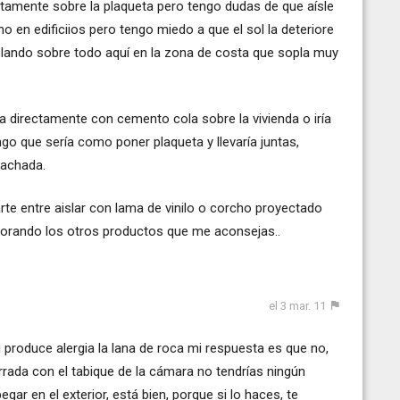
tamente sobre la plaqueta pero tengo dudas de que aísle
o en edificiios pero tengo miedo a que el sol la deteriore
 volando sobre todo aquí en la zona de costa que sopla muy
ada directamente con cemento cola sobre la vivienda o iría
o que sería como poner plaqueta y llevaría juntas,
 fachada.
rte entre aislar con lama de vinilo o corcho proyectado
alorando los otros productos que me aconsejas..
el 3 mar. 11
 produce alergia la lana de roca mi respuesta es que no,
errada con el tabique de la cámara no tendrías ningún
gar en el exterior, está bien, porque si lo haces, te