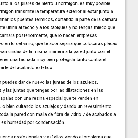
 junto a los pilares de hierro u hormigón, es muy posible
rmigón transmite la temperatura exterior al estar junto a
minar los puentes térmicos, cortando la parte de la cámara
nte unirla al techo y a los tabiques y no tengas miedo que
la cámara posteriormente, que lo hacen empresas
vo en lo del vinilo, que te aconsejaría que colocaras placas
e van unidas de la misma manera a la pared junto con el
 tener una fachada muy bien protegida tanto contra el
arte del acabado estético.
n puedes dar de nuevo las juntas de los azulejos,
s y las juntas que tengas por las dilataciones en las
 tápalas con una resina especial que te venden en
 o bien quitando los azulejos y dando un revestimiento
oda la pared con malla de fibra de vidrio y de acabados a
 si es humedad por condensación.
uenos profesionales y así ellos viendo el problema que