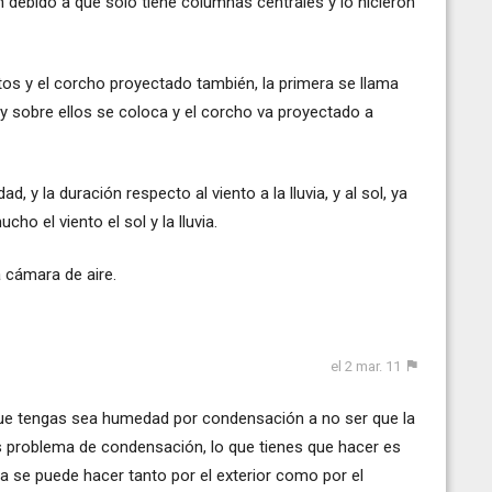
ón debido a que sólo tiene columnas centrales y lo hicieron
tos y el corcho proyectado también, la primera se llama
d y sobre ellos se coloca y el corcho va proyectado a
 y la duración respecto al viento a la lluvia, y al sol, ya
cho el viento el sol y la lluvia.
 cámara de aire.
el 2 mar. 11
que tengas sea humedad por condensación a no ser que la
s problema de condensación, lo que tienes que hacer es
a se puede hacer tanto por el exterior como por el