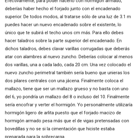
Efectivamente, para poder hacerlo con hormigón armado,
deberías haber hecho el forjado junto con el encadenado
superior. De todos modos, al tratarse sólo de una luz de 3.1 m
puedes hacer un nuevo encadenado sobre el existente, lo
único que te subirá el techo unos cm más. Para ello debes
hacer taladros sobre la parte superior del encadenado. En
dichos taladros, debes clavar varillas corrugadas que deberás
atar con alambres al nuevo zuncho. Deberías colocar al menos
dos varillas, una a cada lado, cada 20 cm. Una vez colocado el
nuevo zuncho perimetral también sería bueno que unieras los
dos pilares centrales con una jácena. Finalmente coloca el
mallazo, tiene que ser un mallazo grueso y no basta con uno
del 6, yo pondría un mallazo del 8 o incluso del 10. Finalmente
sería encofrar y verter el hormigón. Yo personalmente utilizaría
hormigón ligero de arlita puesto que el forjado macizo de
hormigón armado pesa más que el de vigas pretensadas con
bovedillas y no se si la cimentación que hiciste estaba
preparada para la sobrecarga.