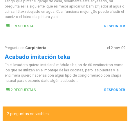
Tengo que pintar el garaje de casa, solamente esta enyesado, mi
pregunta es la siguiente, que es mejor aplicar un barniz fijador al agua o
utilizar látex rebajado en agua .Cual funciona mejor. ¿Se puede añadir el
barniz o el látex a la pintura y así...
1 RESPUESTA
RESPONDER
Pregunta en
Carpintería
el 2 nov. 09
Acabado imitación teka
En el lavadero quiero instalar 3 módulos bajos de 60 centímetros como
los que se utilizan en el montaje de las cocinas, pero las puertas y la
encimera quiero hacerlas con algún tipo de conglomerado con chapa
natural para después darle algún acabado...
2 RESPUESTAS
RESPONDER
2 preguntas no visibles