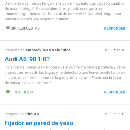
Dentro de dos mesos tengo visita con el traumatólogo , puedo cambiar
de traumatólogo? En caso afirmativo, puedo escoger a un
traumatólogo fuera de mi hospital de referencia? Que vías tengo para
buscar después una segunda opinión?
SIN RESPUESTAS
RESPONDER
Pregunta en
Automóviles y Vehículos
el 11 mar. 13
Audi A6 '98 1.8T
Hola rverdial: Después de notar que el coche me perdía potencia y daba
tirones , he revisado las bujías y he detectado que tienen aceite tanto en
la parte de conexión como en la parte del electrodo.Puede ser la junta
de culata ? O son los aros ?...
1 RESPUESTA
RESPONDER
Pregunta en
Pintura
el 13 ene. 10
Fijador en pared de yeso