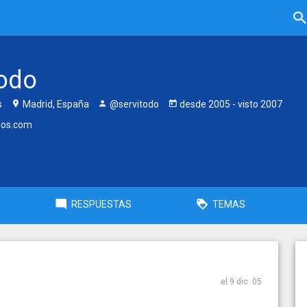
todo
s
Madrid, España
@servitodo
desde
2005
- visto
2007
ios.com
RESPUESTAS
TEMAS
el 9 dic. 05