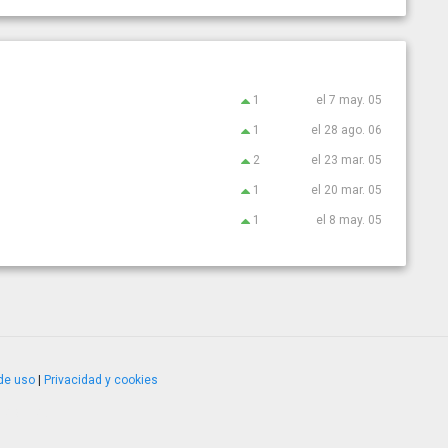
1
el 7 may. 05
1
el 28 ago. 06
2
el 23 mar. 05
1
el 20 mar. 05
1
el 8 may. 05
de uso
|
Privacidad y cookies
4.2.51120.1