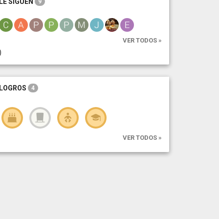
LE SIGUEN
9
VER TODOS »
)
LOGROS
4
VER TODOS »