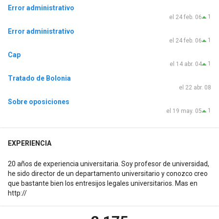
Error administrativo
1
el 24 feb. 06
Error administrativo
1
el 24 feb. 06
Cap
1
el 14 abr. 04
Tratado de Bolonia
el 22 abr. 08
Sobre oposiciones
1
el 19 may. 05
EXPERIENCIA
20 años de experiencia universitaria. Soy profesor de universidad,
he sido director de un departamento universitario y conozco creo
que bastante bien los entresijos legales universitarios. Mas en
http://