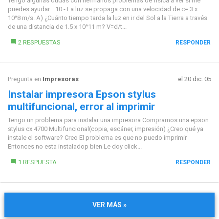
Tengo algunas dudas con hermanos problemas de física a ver si me
puedes ayudar... 10.- La luz se propaga con una velocidad de c= 3 x
10^8 m/s. A) ¿Cuánto tiempo tarda la luz en ir del Sol a la Tierra a través
de una distancia de 1.5 x 10^11 m? V=d/t...
2 RESPUESTAS
RESPONDER
Pregunta en
Impresoras
el 20 dic. 05
Instalar impresora Epson stylus
multifuncional, error al imprimir
Tengo un problema para instalar una impresora Compramos una epson
stylus cx 4700 Multifuncional(copia, escáner, impresión) ¿Creo qué ya
instale el software? Creo El problema es que no puedo imprimir
Entonces no esta instaladop bien Le doy click...
1 RESPUESTA
RESPONDER
VER MÁS »