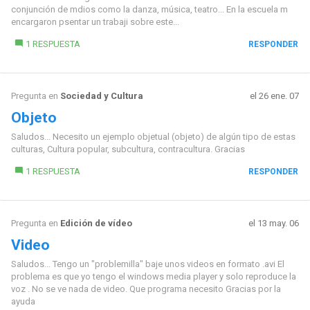
conjunción de mdios como la danza, música, teatro... En la escuela m
encargaron psentar un trabaji sobre este...
1 RESPUESTA
RESPONDER
Pregunta en
Sociedad y Cultura
el 26 ene. 07
Objeto
Saludos... Necesito un ejemplo objetual (objeto) de algún tipo de estas
culturas, Cultura popular, subcultura, contracultura. Gracias
1 RESPUESTA
RESPONDER
Pregunta en
Edición de vídeo
el 13 may. 06
Video
Saludos... Tengo un "problemilla" baje unos videos en formato .avi El
problema es que yo tengo el windows media player y solo reproduce la
voz . No se ve nada de video. Que programa necesito Gracias por la
ayuda