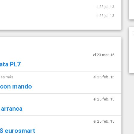
el 23 jul. 13
el 23 jul. 13
el 23 mar. 15
ata PL7
mas más
el 25 feb. 15
e con mando
el 25 feb. 15
 arranca
el 25 feb. 15
S eurosmart