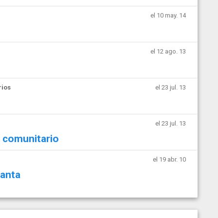
el 10 may. 14
el 12 ago. 13
rios
el 23 jul. 13
el 23 jul. 13
 comunitario
el 19 abr. 10
ganta