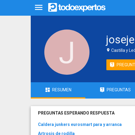
josej
Castilla y L
PREGUN
RESUMEN
PREGUNTAS
PREGUNTAS ESPERANDO RESPUESTA
Caldera junkers eurosmart para y arranca
Artrosis de rodilla