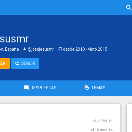
esusmr
eón, España
@josejesusmr
desde
2010
- visto
2015
TAR
SEGUIR
RESPUESTAS
TEMAS
el 25 feb. 15
el 10 may. 14