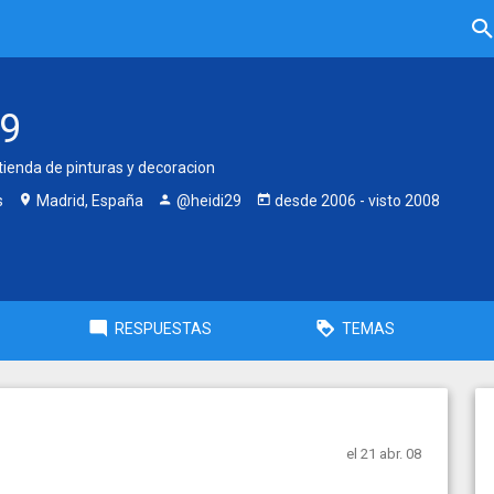
29
tienda de pinturas y decoracion
s
Madrid, España
@heidi29
desde
2006
- visto
2008
RESPUESTAS
TEMAS
el 21 abr. 08