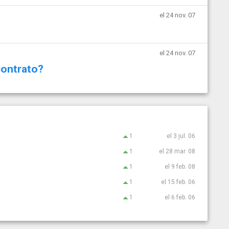
el 24 nov. 07
el 24 nov. 07
contrato?
1
el 3 jul. 06
1
el 28 mar. 08
1
el 9 feb. 08
1
el 15 feb. 06
1
el 6 feb. 06