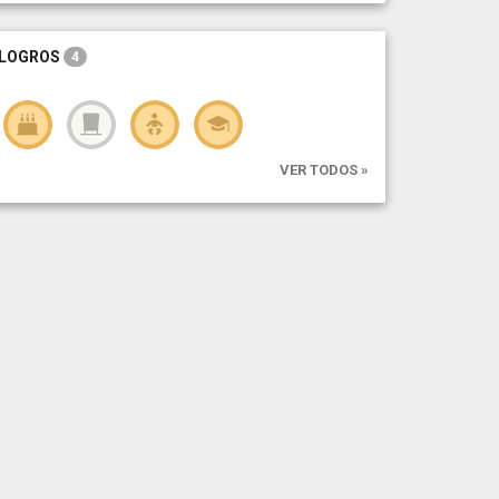
LOGROS
4
VER TODOS »