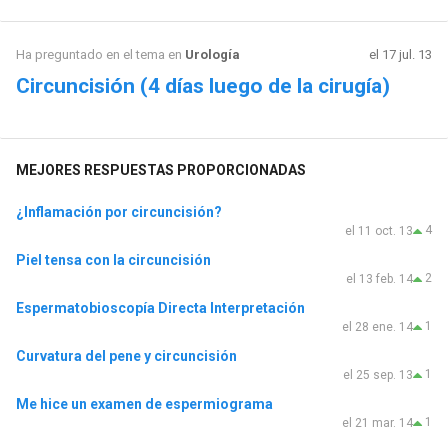
Ha preguntado en el tema en
Urología
el 17 jul. 13
Circuncisión (4 días luego de la cirugía)
MEJORES RESPUESTAS PROPORCIONADAS
¿Inflamación por circuncisión?
4
el 11 oct. 13
Piel tensa con la circuncisión
2
el 13 feb. 14
Espermatobioscopía Directa Interpretación
1
el 28 ene. 14
Curvatura del pene y circuncisión
1
el 25 sep. 13
Me hice un examen de espermiograma
1
el 21 mar. 14