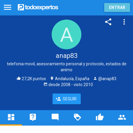
ENTRAR
anap83
telefonia movil, asesoramiento personal y protocolo, estados de
animo
27,2K puntos
Andalucía, España
@anap83
desde
2008
- visto
2010
SEGUIR