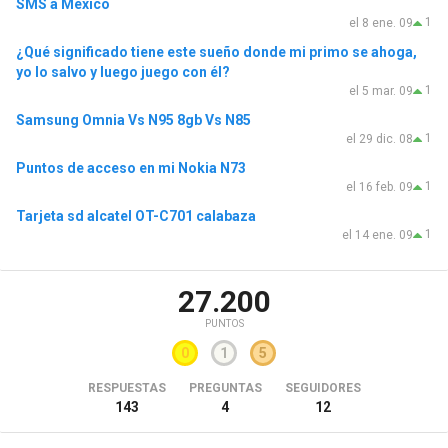
SMS a México
1
el 8 ene. 09
¿Qué significado tiene este sueño donde mi primo se ahoga,
yo lo salvo y luego juego con él?
1
el 5 mar. 09
Samsung Omnia Vs N95 8gb Vs N85
1
el 29 dic. 08
Puntos de acceso en mi Nokia N73
1
el 16 feb. 09
Tarjeta sd alcatel OT-C701 calabaza
1
el 14 ene. 09
27.200
PUNTOS
0
1
5
RESPUESTAS
PREGUNTAS
SEGUIDORES
143
4
12