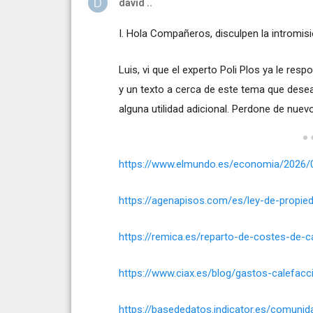
david ..
I. Hola Compañeros, disculpen la intromisi
Luis, vi que el experto Poli Plos ya le res
y un texto a cerca de este tema que desea
alguna utilidad adicional. Perdone de nuev
https://www.elmundo.es/economia/2026/
https://agenapisos.com/es/ley-de-propied
https://remica.es/reparto-de-costes-de-
https://www.ciax.es/blog/gastos-calefacc
https://basededatos.indicator.es/comuni