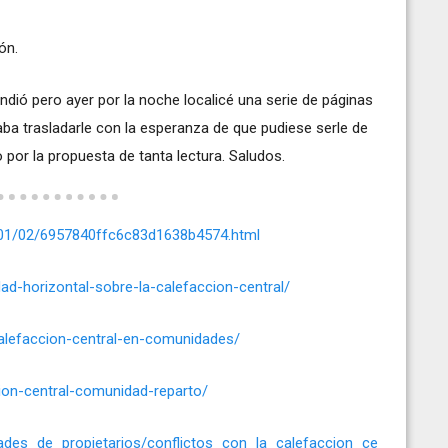
ón.
pondió pero ayer por la noche localicé una serie de páginas
ba trasladarle con la esperanza de que pudiese serle de
o por la propuesta de tanta lectura. Saludos.
01/02/6957840ffc6c83d1638b4574.html
ad-horizontal-sobre-la-calefaccion-central/
calefaccion-central-en-comunidades/
ion-central-comunidad-reparto/
dades_de_propietarios/conflictos_con_la_calefaccion_ce