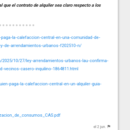
 que el contrato de alquiler sea claro respecto a los
n-paga-la-calefaccion-central-en-una-comunidad-de-
-ley-de-arrendamientos-urbanos-f202510-n/
a/2025/10/27/ley-arrendamientos-urbanos-lau-confirma-
d-vecinos-casero-inquilino-1864811.html
uien-paga-la-calefaccion-central-en-un-alquiler-guia-
alizacion_de_consumos_CAS.pdf
el 2 jun.