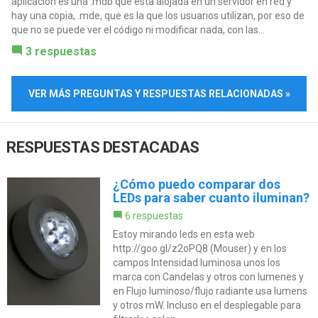
aplicación es una .mdb que esta alojada en un servidor en red y
hay una copia, .mde, que es la que los usuarios utilizan, por eso de
que no se puede ver el código ni modificar nada, con las...
3 respuestas
VER MÁS PREGUNTAS Y RESPUESTAS RELACIONADAS »
RESPUESTAS DESTACADAS
¿Cómo puedo comparar dos
LEDs para saber cuanto iluminan?
6 respuestas
Estoy mirando leds en esta web
http://goo.gl/z2oPQ8 (Mouser) y en los
campos Intensidad luminosa unos los
marca con Candelas y otros con lumenes y
en Flujo luminoso/flujo radiante usa lumens
y otros mW. Incluso en el desplegable para