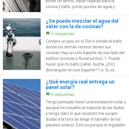
poner un termo, hacer regatas para la
cocina y baño, poner puntos de agua y...
¿Se puede mezclar el agua del
váter con la de cocinas?
2 respuestas
Compre un piso en el Clot e instale el baño
donde los demás vecinos tienen sus
cocinas. Hay un solo bajante de ese lado del
edificio (cocinas y fluvial juntos). 1. Puedo
hacer que mi baño (váter, ducha, ¿Etc)
descarguen en ese bajante? 1.a. Si, se...
¿Qué energía real entrega un
panel solar?
9 respuestas
Tengo pensado hacer una instalación solar y
aunque he resuelto la mayoría de las dudas
y tengo claro lo que necesito me surgen
dudas a la hora de elegir el tamaño de los
paneles solares. Esto es porque el regulador