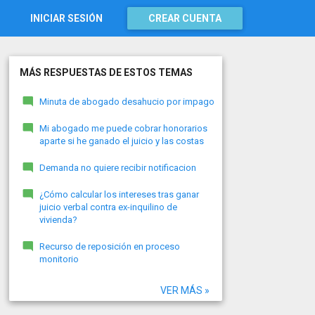
INICIAR SESIÓN
CREAR CUENTA
MÁS RESPUESTAS DE ESTOS TEMAS
Minuta de abogado desahucio por impago
Mi abogado me puede cobrar honorarios
aparte si he ganado el juicio y las costas
Demanda no quiere recibir notificacion
¿Cómo calcular los intereses tras ganar
juicio verbal contra ex-inquilino de
vivienda?
Recurso de reposición en proceso
monitorio
VER MÁS »