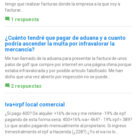
tengo que realizar facturas donde la empresa a la que voy a
facturar...
1 respuesta
¿Cuánto tendré que pagar de aduana y a cuanto
podría ascender la multa por infravalorar la
mercancía?
Me han llamado de la aduana para presentar la factura de unos
palos de golf que compre por internet en una página china porque
estaba infravalorada y por posible articulo falsificado. Me han
dicho que una vez abierto por inspección no se puede...
2 respuestas
Iva+irpf local comercial
¿Si pago 400? De alquiler +16% de iva y me retiene -19% de irpf
pagando de esta forma sería: 400+16% iva= 464? - 19% irpf= 389?
Lo que acabo pagando mensualmente al propietario. Si ingreso
trimestralmente el irpf a Hacienda (¿228?) ¿Yo el iva no lo...