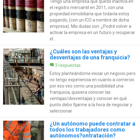
Tengo una empresa que quedó inactiva en
el registro mercantil en 2011, con una
propiedad inmobiliaria que todavía estoy
pagando, (con un ICO a nombre de dicha
empresa). Mis dudas son: ¿Podré volver a
activar la empresa en un futuro y recuperar
el...
¿Cuáles son las ventajas y
desventajas de una franquicia?
3 respuestas
Estoy planteándome iniciar un negocio pero
no tengo experiencia en cuanto a comercio
por eso veo como una posibilidad una
franquicia, quisiera conocer las
ventajas/desventajas y conocer en qué
punto debo fijarme a la hora de negociar y
seleccionar.
¿Un autónomo puede contratar a
todos los trabajadores como
autónomos?ontratación?