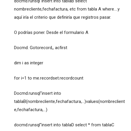
docmd.runsql"insert into tablaB select
nombrecliente,fechafactura, etc from tabla A where....y
aquí iría el criterio que definiría que registros pasar.
O podrías poner. Desde el formulario A
Docmd. Gotorecord,, acfirst
dim i as integer
for i=1 to me.recordset.recordcount
Docmd.runsql"insert into
tablaB(nombrecliente,fechafactura,...)values(nombreclient
e,fechafactura,...)
docmd.runsql"insert into tablaD select * from tablaC