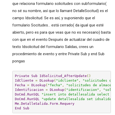
que relaciona formulario solicitudes con subformulario(
no sé su nombre, así que lo llamaré DetalleSocitud) es el
campo Idsolicitud. Se es así, y suponiendo que el
formulario Socitudes... está cerrado( da igual que esté
abierto, pero es para que veas que no es necesario) basta
con que en el evento Después de actualizar del cuadro de
texto Idsolicitud del formulario Salidas, crees un
procedimiento de evento y entre Private Sub y end Sub
pongas
Private
Sub
IdSolicitud_AfterUpdate
()
IdCliente
=
DLookup
(
"idcliente"
,
"solicitudes de
Fecha
=
DLookup
(
"fecha"
,
"solicitudes de almacen
Identificacion
=
DLookup
(
"identificacion"
,
"soli
DoCmd
.
RunSQL
"insert into detallesalida select i
DoCmd
.
RunSQL
"update detallesalida set idsalida=
Me
.
DetalleSalida
.
Form
.
Requery
End
Sub