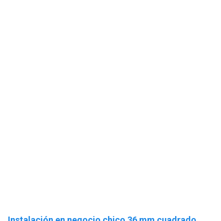
Instalación en negocio chico 36 mm cuadrado