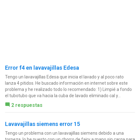
Error f4 en lavavajillas Edesa
Tengo un lavavajillas Edesa que inicia el lavado y al poco rato
lanza 4 pitidos. He buscado información en internet sobre este
problema y he realizado todo lo recomendado: 1) Limpié a fondo
el tubotubo que va hacia la cuba de lavado eliminado cal y...
2 respuestas
Lavavajillas siemens error 15
Tengo un problema con un lavavajillas siemens debido a una
torpeza, lo he puesto con un chorro de fairy a mano sin carga para