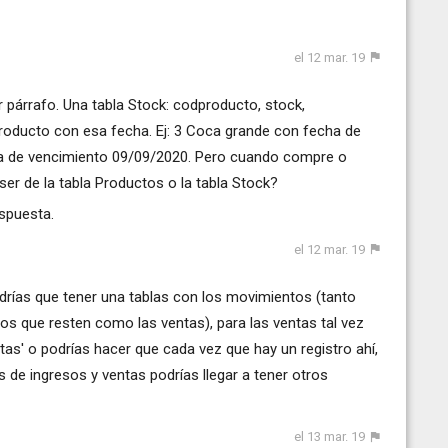
el 12 mar. 19
er párrafo. Una tabla Stock: codproducto, stock,
roducto con esa fecha. Ej: 3 Coca grande con fecha de
a de vencimiento 09/09/2020. Pero cuando compre o
er de la tabla Productos o la tabla Stock?
spuesta.
el 12 mar. 19
drías que tener una tablas con los movimientos (tanto
 que resten como las ventas), para las ventas tal vez
tas' o podrías hacer que cada vez que hay un registro ahí,
 de ingresos y ventas podrías llegar a tener otros
el 13 mar. 19