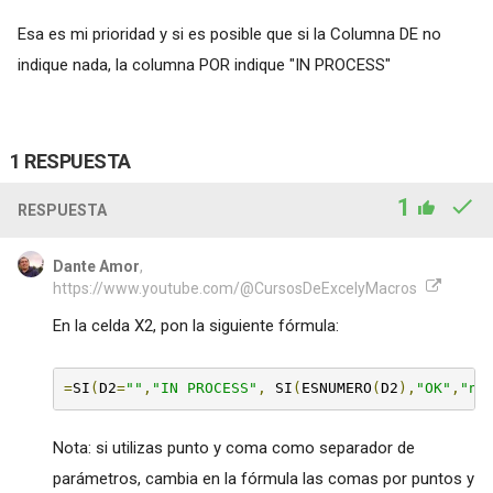
Esa es mi prioridad y si es posible que si la Columna DE no
indique nada, la columna POR indique "IN PROCESS"
1 RESPUESTA
1
RESPUESTA
Dante Amor
,
https://www.youtube.com/@CursosDeExcelyMacros
En la celda X2, pon la siguiente fórmula:
=
SI
(
D2
=
""
,
"IN PROCESS"
,
 SI
(
ESNUMERO
(
D2
),
"OK"
,
"no
Nota: si utilizas punto y coma como separador de
parámetros, cambia en la fórmula las comas por puntos y