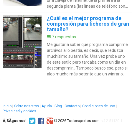
una clavija de Internet de la primera a la
segunda planta (las líneas de teléfono son...
¿Cuál es el mejor programa de
compresión para ficheros de gran
tamaño?
7 respuestas
Me gustaría saber que programa comprime
archivos a lo bestia, es decir, que reduzca
muchísimo su tamaño. Una vez probe uno
de este estilo pero tardaba como un día en
descomprimir... Tampoco busco eso, pero si
algo mucho más potente que un winrar o...
Inicio
|
Sobre nosotros
|
Ayuda
|
Blog
|
Contacto
|
Condiciones de uso
|
Privacidad y cookies
Â¡SÃ­guenos!
© 2026 Todoexpertos.com.
v4.2.51120.1