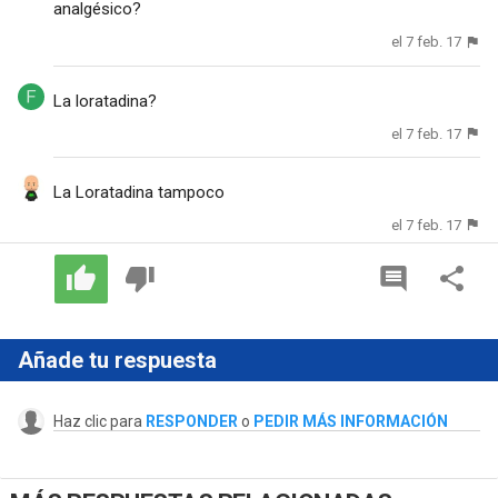
analgésico?
el 7 feb. 17
La loratadina?
el 7 feb. 17
La Loratadina tampoco
el 7 feb. 17
Añade tu respuesta
Haz clic para
RESPONDER
o
PEDIR MÁS INFORMACIÓN