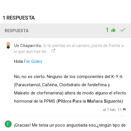
1 RESPUESTA
1
RESPUESTA
Un Chaparrito
, Si te sientas en el camino, ponte de frente a
lo que aun has de...
Hola
Fer Golez
No, no es cierto. Ninguno de los componentes del K-Y-6
(Paracetamol, Cafeína, Clorhidrato de fenilefrina y
Maleato de clorfenamina) altera de modo alguno el efecto
hormonal de la PPMS (
P
íldora
P
ara la
M
añana
S
iguiente)
el 7 feb. 17
¡Gracias! Me tenia un poco angustiada eso,¿ningún tipo de