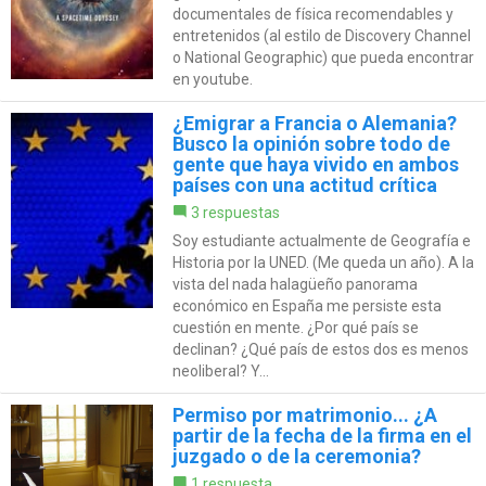
documentales de física recomendables y
entretenidos (al estilo de Discovery Channel
o National Geographic) que pueda encontrar
en youtube.
¿Emigrar a Francia o Alemania?
Busco la opinión sobre todo de
gente que haya vivido en ambos
países con una actitud crítica
3 respuestas
Soy estudiante actualmente de Geografía e
Historia por la UNED. (Me queda un año). A la
vista del nada halagüeño panorama
económico en España me persiste esta
cuestión en mente. ¿Por qué país se
declinan? ¿Qué país de estos dos es menos
neoliberal? Y...
Permiso por matrimonio... ¿A
partir de la fecha de la firma en el
juzgado o de la ceremonia?
1 respuesta