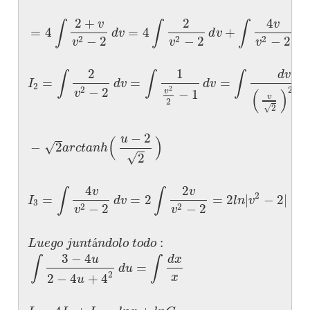
2
+
2
4
v
v
∫
∫
∫
=
4
=
4
+
d
v
d
v
d
v
−
2
−
2
−
2
2
2
2
v
v
v
2
1
d
v
∫
∫
∫
=
=
=
I
d
v
d
v
2
−
2
2
2
(
)
2
v
−
1
v
−
v
2
√
2
−
2
u
(
)
√
−
2
a
r
c
t
a
n
h
√
2
4
2
v
v
∫
∫
2
=
=
2
=
2
|
−
2
|
=
I
d
v
l
n
v
3
−
2
−
2
2
2
v
v
:
L
u
e
g
o
j
u
n
t
n
d
o
l
o
t
o
d
o
á
3
−
4
u
d
x
∫
∫
=
d
u
2
x
2
−
4
+
4
u