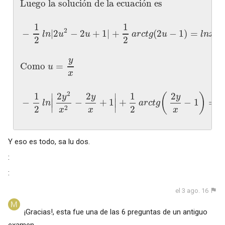
Luego la soluci
n de la ecuaci
n es
ó
ó
1
1
2
−
|
2
−
2
+
1
|
+
(
2
−
1
)
=
+
l
n
u
u
a
r
c
t
g
u
l
n
x
2
2
y
Como
=
u
x
2
1
2
2
1
2
(
)
∣
∣
y
y
y
−
∣
−
+
1
∣
+
−
1
=
l
n
a
r
c
t
g
l
∣
∣
2
2
2
x
x
x
Y eso es todo, sa lu dos.
:
:
el 3 ago. 16
¡Gracias!, esta fue una de las 6 preguntas de un antiguo
examen...