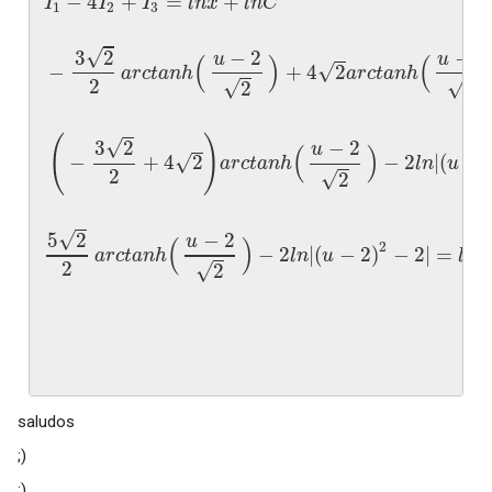
−
4
+
=
+
I
I
I
l
n
x
l
n
C
1
2
3
√
3
2
−
2
−
2
u
u
(
)
(
√
−
+
4
2
a
r
c
t
a
n
h
a
r
c
t
a
n
h
2
√
√
2
2
(
)
√
3
2
−
2
u
(
)
√
−
+
4
2
−
2
|
(
−
a
r
c
t
a
n
h
l
n
u
2
√
2
√
5
2
−
2
u
(
)
2
−
2
|
(
−
2
)
−
2
|
=
a
r
c
t
a
n
h
l
n
u
l
n
2
√
2
saludos
;)
;)