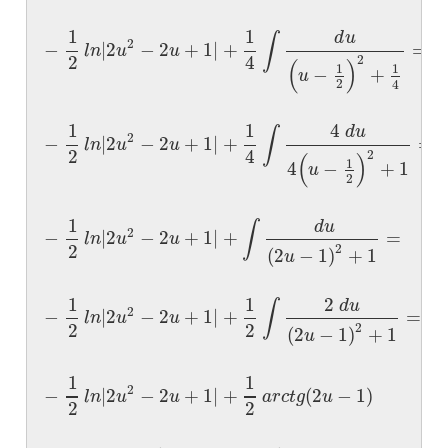
1
1
d
u
∫
2
−
|
2
−
2
+
1
|
+
=
l
n
u
u
2
4
2
(
)
1
1
−
+
u
2
4
1
1
4
d
u
∫
2
−
|
2
−
2
+
1
|
+
=
l
n
u
u
2
4
2
(
)
1
4
−
+
1
u
2
1
d
u
∫
2
−
|
2
−
2
+
1
|
+
=
l
n
u
u
2
2
(
2
−
1
)
+
1
u
1
1
2
d
u
∫
2
−
|
2
−
2
+
1
|
+
=
l
n
u
u
2
2
2
(
2
−
1
)
+
1
u
1
1
2
−
|
2
−
2
+
1
|
+
(
2
−
1
)
l
n
u
u
a
r
c
t
g
u
2
2