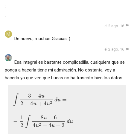
:
.
el 2 ago. 16
De nuevo, muchas Gracias :)
el 2 ago. 16
Esa integral es bastante complicadilla, cualquiera que se
ponga a hacerla tiene mi admiración. No obstante, voy a
hacerla ya que veo que Lucas no ha trascrito bien los datos.
3
−
4
u
∫
=
d
u
2
−
4
+
4
2
u
u
1
8
−
6
u
∫
−
=
d
u
2
4
−
4
+
2
2
u
u