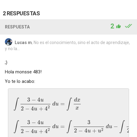
2 RESPUESTAS
2
RESPUESTA
Lucas m
, No es el conocimiento, sino el acto de aprendizaje,
y no la...
;)
Hola monsse 483!
Yo te lo acabo:
3
−
4
u
d
x
∫
∫
=
d
u
2
x
2
−
4
+
4
u
3
−
4
3
u
∫
∫
∫
=
−
d
u
d
u
2
−
4
+
2
−
2
2
2
−
4
+
4
u
u
u