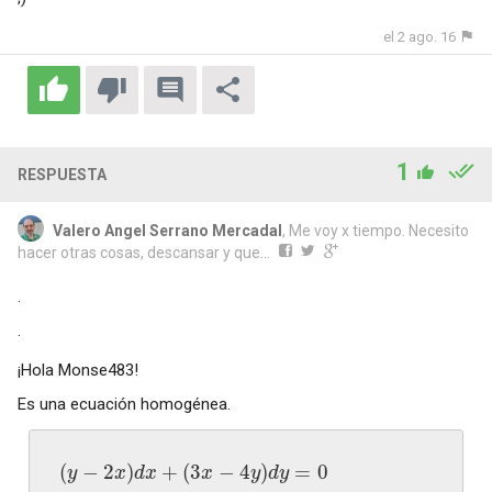
el 2 ago. 16
1
RESPUESTA
Valero Angel Serrano Mercadal
, Me voy x tiempo. Necesito
hacer otras cosas, descansar y que...
·
·
¡Hola Monse483!
Es una ecuación homogénea.
(
−
2
)
+
(
3
−
4
)
=
0
y
x
d
x
x
y
d
y