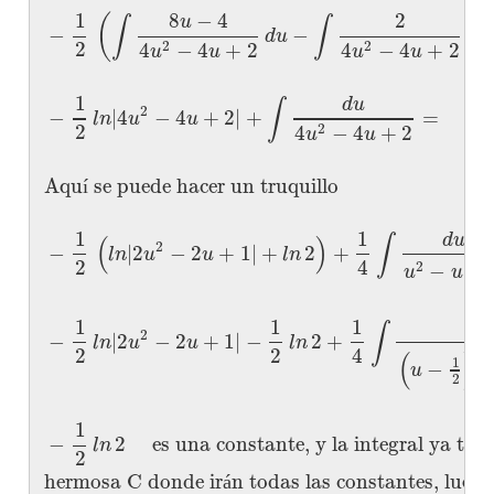
1
8
−
4
2
(
u
∫
∫
−
−
d
u
d
u
2
4
−
4
+
2
4
−
4
+
2
2
2
u
u
u
u
1
d
u
∫
2
−
|
4
−
4
+
2
|
+
=
l
n
u
u
2
4
−
4
+
2
2
u
u
Aqu
se puede hacer un truquillo
í
1
1
d
u
∫
(
)
2
−
|
2
−
2
+
1
|
+
2
+
l
n
u
u
l
n
2
4
−
+
2
u
u
1
1
1
d
u
∫
2
−
|
2
−
2
+
1
|
−
2
+
l
n
u
u
l
n
2
2
4
2
(
)
1
−
u
2
1
−
2
es una constante, y la integral ya ten
l
n
2
hermosa C donde ir
n todas las constantes, lueg
á