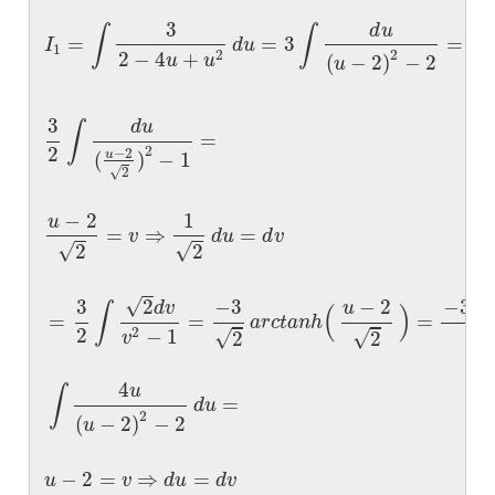
3
3
d
u
∫
∫
=
=
3
=
I
d
u
1
2
2
−
4
+
2
2
u
u
(
−
2
)
−
2
u
3
d
u
∫
=
2
2
−
2
(
)
−
1
u
√
2
−
2
1
u
=
⇒
=
v
d
u
d
v
√
√
2
2
√
√
3
−
3
−
2
−
3
2
u
d
v
∫
(
)
=
=
=
a
r
c
t
a
n
h
2
2
−
1
2
√
√
2
2
v
4
u
∫
=
d
u
2
(
−
2
)
−
2
u
−
2
=
⇒
=
u
v
d
u
d
v