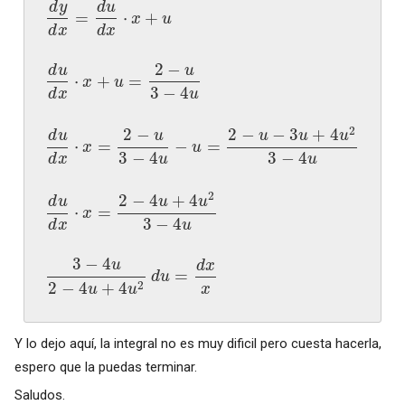
d
y
d
u
=
⋅
+
x
u
d
x
d
x
2
−
u
d
u
⋅
+
=
x
u
3
−
4
d
x
u
2
2
−
2
−
−
3
+
4
u
u
u
u
d
u
⋅
=
−
=
x
u
3
−
4
3
−
4
d
x
u
u
2
2
−
4
+
4
u
u
d
u
⋅
=
x
3
−
4
d
x
u
3
−
4
u
d
x
=
d
u
2
−
4
+
4
2
x
u
u
Y lo dejo aquí, la integral no es muy dificil pero cuesta hacerla,
espero que la puedas terminar.
Saludos.