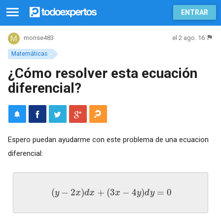
ENTRAR
el 2 ago. 16
monse483
Matemáticas
¿Cómo resolver esta ecuación
diferencial?
Espero puedan ayudarme con este problema de una ecuacion
diferencial:
(
−
2
)
+
(
3
−
4
)
=
0
y
x
d
x
x
y
d
y