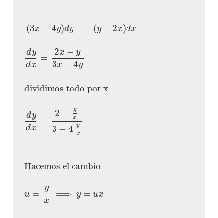
(
3
−
4
)
=
−
(
−
2
)
x
y
d
y
y
x
d
x
2
−
x
y
d
y
=
3
−
4
d
x
x
y
dividimos todo por x
y
2
−
d
y
x
=
y
3
−
4
d
x
x
Hacemos el cambio
y
=
⟹
=
u
y
u
x
x