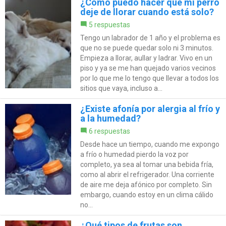
¿Cómo puedo hacer que mi perro
deje de llorar cuando está solo?
5 respuestas
Tengo un labrador de 1 año y el problema es
que no se puede quedar solo ni 3 minutos.
Empieza a llorar, aullar y ladrar. Vivo en un
piso y ya se me han quejado varios vecinos
por lo que me lo tengo que llevar a todos los
sitios que vaya, incluso a...
¿Existe afonía por alergia al frío y
a la humedad?
6 respuestas
Desde hace un tiempo, cuando me expongo
a frío o humedad pierdo la voz por
completo, ya sea al tomar una bebida fría,
como al abrir el refrigerador. Una corriente
de aire me deja afónico por completo. Sin
embargo, cuando estoy en un clima cálido
no...
¿Qué tipos de frutas son