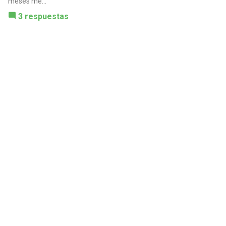
meses me...
3 respuestas