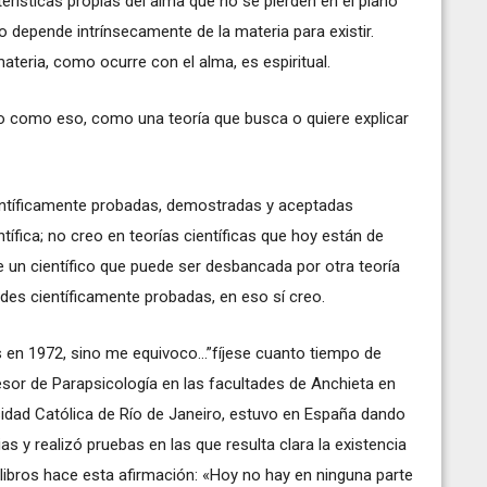
terísticas propias del alma que no se pierden en el plano
 no depende intrínsecamente de la materia para existir.
ateria, como ocurre con el alma, es espiritual.
engo como eso, como una teoría que busca o quiere explicar
ientíficamente probadas, demostradas y aceptadas
ífica; no creo en teorías científicas que hoy están de
 un científico que puede ser desbancada por otra teoría
dades científicamente probadas, en eso sí creo.
 en 1972, sino me equivoco…”fíjese cuanto tiempo de
esor de Parapsicología en las facultades de Anchieta en
ersidad Católica de Río de Janeiro, estuvo en España dando
as y realizó pruebas en las que resulta clara la existencia
 libros hace esta afirmación: «Hoy no hay en ninguna parte