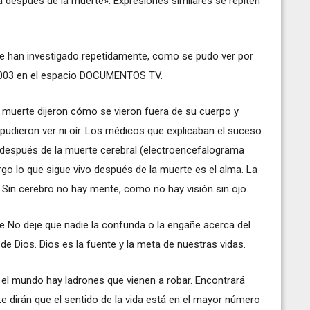
a después de la muerte». Expresiones similares se repiten
e han investigado repetidamente, como se pudo ver por
2003 en el espacio DOCUMENTOS TV.
 muerte dijeron cómo se vieron fuera de su cuerpo y
pudieron ver ni oír. Los médicos que explicaban el suceso
después de la muerte cerebral (electroencefalograma
rgo lo que sigue vivo después de la muerte es el alma. La
. Sin cerebro no hay mente, como no hay visión sin ojo.
que No deje que nadie la confunda o la engañe acerca del
 de Dios. Dios es la fuente y la meta de nuestras vidas.
 el mundo hay ladrones que vienen a robar. Encontrará
e dirán que el sentido de la vida está en el mayor número