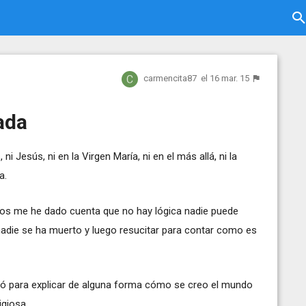
carmencita87
el 16 mar. 15
ada
i Jesús, ni en la Virgen María, ni en el más allá, ni la
a.
 años me he dado cuenta que no hay lógica nadie puede
adie se ha muerto y luego resucitar para contar como es
ribió para explicar de alguna forma cómo se creo el mundo
igiosa.