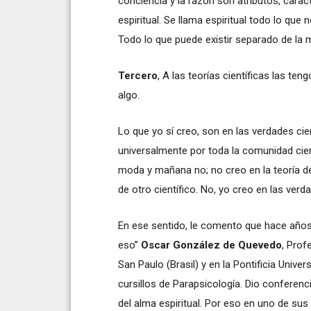
conciencia y la razón son atributos, carac
espiritual. Se llama espiritual todo lo que
Todo lo que puede existir separado de la m
Tercero
, A las teorías científicas las t
algo.
Lo que yo sí creo, son en las verdades c
universalmente por toda la comunidad cient
moda y mañana no; no creo en la teoría de
de otro científico. No, yo creo en las ver
En ese sentido, le comento que hace años
eso”
Oscar González de Quevedo
, Prof
San Paulo (Brasil) y en la Pontificia Univ
cursillos de Parapsicología. Dio conferenci
del alma espiritual. Por eso en uno de sus