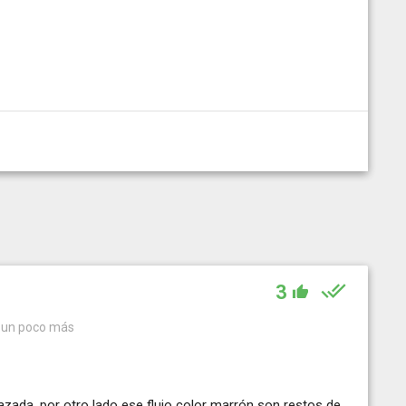
3
r un poco más
azada, por otro lado ese flujo color marrón son restos de