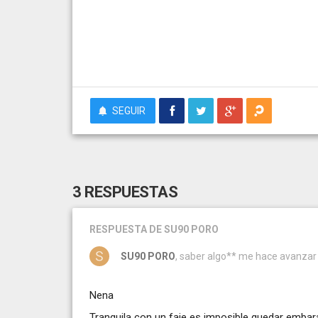
SEGUIR
3 RESPUESTAS
RESPUESTA
DE SU90 PORO
SU90 PORO
, saber algo** me hace avanza
Nena
Tranquila con un faje es imposible quedar embar