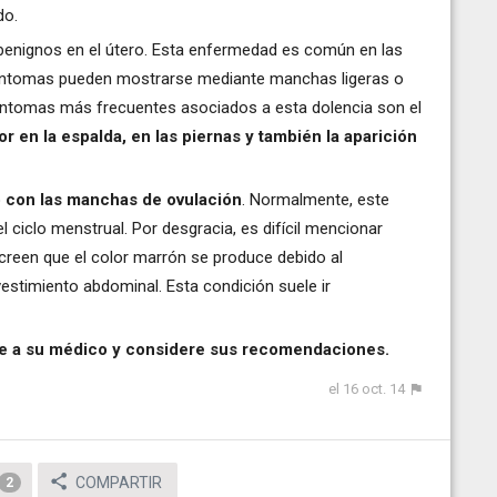
do.
enignos en el útero. Esta enfermedad es común en las
síntomas pueden mostrarse mediante manchas ligeras o
íntomas más frecuentes asociados a esta dolencia son el
 en la espalda, en las piernas y también la aparición
 con las manchas de ovulación
. Normalmente, este
ciclo menstrual. Por desgracia, es difícil mencionar
 creen que el color marrón se produce debido al
evestimiento abdominal. Esta condición suele ir
te a su médico y considere sus recomendaciones.
el 16 oct. 14
COMPARTIR
2