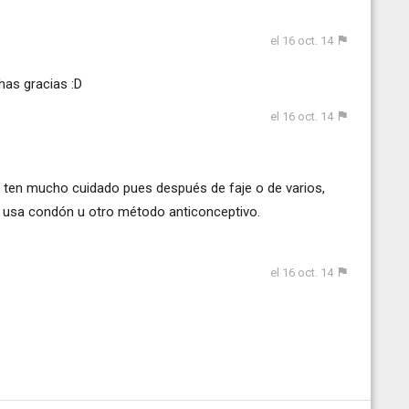
el 16 oct. 14
has gracias :D
el 16 oct. 14
ja ten mucho cuidado pues después de faje o de varios,
a usa condón u otro método anticonceptivo.
el 16 oct. 14