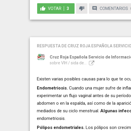
VOTAR
3
COMENTARIOS
RESPUESTA
DE CRUZ ROJA ESPAÑOLA SERVICIO
Cruz Roja Española Servicio de Informaci
sobre VIH / sida de...
Existen varias posibles causas para lo que te ocu
Endometriosis.
Cuando una mujer sufre de infl
experimentar un flujo vaginal antes de su período,
abdomen o en la espalda, así como de la aparici
mediados de su ciclo menstrual.
Algunas infec
endometriosis.
Pólipos endometriales.
Los pólipos son crecim