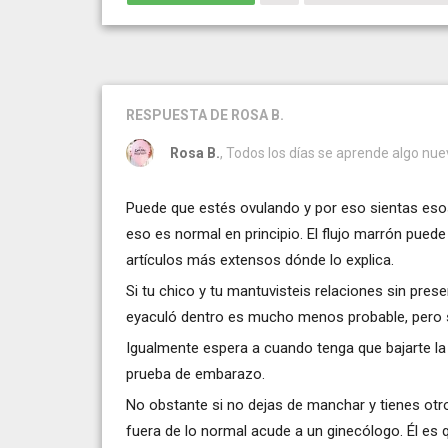
RESPUESTA
DE ROSA B.
Rosa B.
, Todos los días se aprende algo nuev
Puede que estés ovulando y por eso sientas esos
eso es normal en principio. El flujo marrón pued
artículos más extensos dónde lo explica.
Si tu chico y tu mantuvisteis relaciones sin pre
eyaculó dentro es mucho menos probable, pero s
Igualmente espera a cuando tenga que bajarte la 
prueba de embarazo.
No obstante si no dejas de manchar y tienes otr
fuera de lo normal acude a un ginecólogo. Él es qu