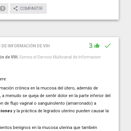
COMPARTIR
3
3
 DE INFORMACIÓN DE VIH
ón de VIH
, Somos el Servicio Multicanal de Informacion
rre:
amación crónica en la mucosa del útero, además de
 a menudo se queja de sentir dolor en la parte inferior del
ón de flujo vaginal o sanguinolento (amarronado) a
ciones
y la práctica de legrados uterino pueden causar la
ientos benignos en la mucosa uterina que también