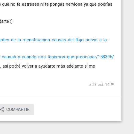
que no te estreses ni te pongas nerviosa ya que podrías
arte :)
ntes-de-la-menstruacion-causas-del-flujo-previo-a-la-
rron-causas-y-cuando-nos-tenemos-que-preocupar/158395/
 así podré volver a ayudarte más adelante si me
el 23 oct. 14
COMPARTIR