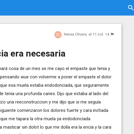
Nerea Olivera
el 11 oct. 14
ia era necesaria
hará cosa de un mes se me cayo el empaste que tenia y
ta pensando wue con volverme a poner el empaste el dolor
 ya que esa muela estaba endodonciada, que seguramente
 tenia una profunda caries. Dijo que estaba al lado del
 hizo una reeconstruccion y me dijo que si me seguía
siguiente comenzaron los dolores fuerte y cara inchada
 y que me tapara la otra muela ya endodonciada
 masticar sin dolot lo que me dolía era la encía y la cara