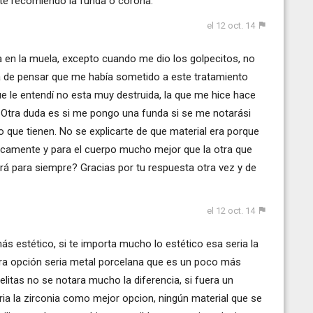
i te recomiendo la funda o corona.
el 12 oct. 14
a en la muela, excepto cuando me dio los golpecitos, no
a de pensar que me había sometido a este tratamiento
ue le entendí no esta muy destruida, la que me hice hace
. Otra duda es si me pongo una funda si se me notarási
que tienen. No se explicarte de que material era porque
icamente y para el cuerpo mucho mejor que la otra que
á para siempre? Gracias por tu respuesta otra vez y de
el 12 oct. 14
 más estético, si te importa mucho lo estético esa seria la
tra opción seria metal porcelana que es un poco más
litas no se notara mucho la diferencia, si fuera un
aria la zirconia como mejor opcion, ningún material que se