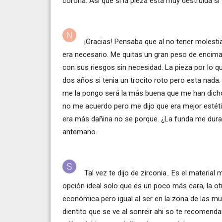
corona. Asi que si la pieza esta muy destruida s
¡Gracias! Pensaba que al no tener molesti
era necesario. Me quitas un gran peso de encim
con sus riesgos sin necesidad. La pieza por lo q
dos años si tenia un trocito roto pero esta nada
me la pongo será la más buena que me han dicho 
no me acuerdo pero me dijo que era mejor estét
era más dañina no se porque. ¿La funda me durar
antemano.
Tal vez te dijo de zirconia.. Es el material
opción ideal solo que es un poco más cara, la o
económica pero igual al ser en la zona de las mue
dientito que se ve al sonreir ahi so te recomend