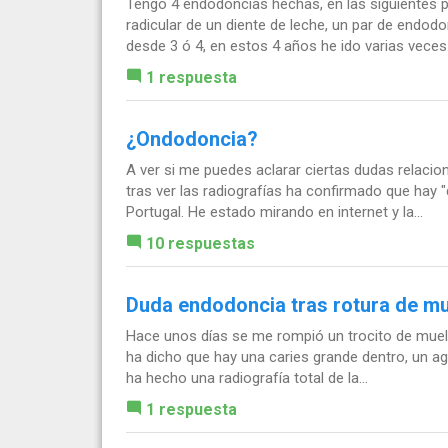
Tengo 4 endodoncias hechas, en las siguientes pi
radicular de un diente de leche, un par de endo
desde 3 ó 4, en estos 4 años he ido varias veces.
1 respuesta
¿Ondodoncia?
A ver si me puedes aclarar ciertas dudas relacio
tras ver las radiografías ha confirmado que hay "d
Portugal. He estado mirando en internet y la...
10 respuestas
Duda endodoncia tras rotura de m
Hace unos días se me rompió un trocito de muela 
ha dicho que hay una caries grande dentro, un agu
ha hecho una radiografía total de la...
1 respuesta