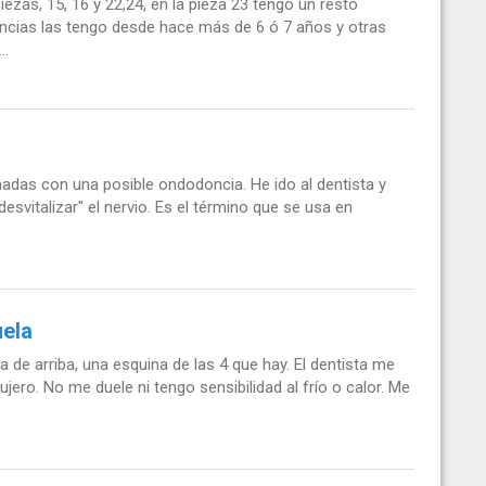
ezas, 15, 16 y 22,24, en la pieza 23 tengo un resto
doncias las tengo desde hace más de 6 ó 7 años y otras
..
nadas con una posible ondodoncia. He ido al dentista y
esvitalizar" el nervio. Es el término que se usa en
uela
de arriba, una esquina de las 4 que hay. El dentista me
jero. No me duele ni tengo sensibilidad al frío o calor. Me