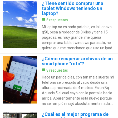
¿Tiene sentido comprar una
tablet Windows teniendo un
laptop?
6 respuestas
Mi laptop no es nada potable, es la Lenovo
g50, pesa alrededor de 3 kilos y tiene 15
pugadas, es muy grande, me quería
comprar una tablet windows para salir, no
quiero que me mencionen que use un ipad.
¿Cómo recuperar archivos de un
smartphone "roto"?
8 respuestas
Hace un par de días, con tan mala suerte mi
teléfono se precipitó al vacío desde una
altura aproximada de 4 metros. Es un Bq
Aquaris 5 el cual cayó con la pantalla hacia
arriba. Aparentemente está nuevo porque
no se rompió ni rajó absolutamente nada,...
¿Cuál es el mejor programa de