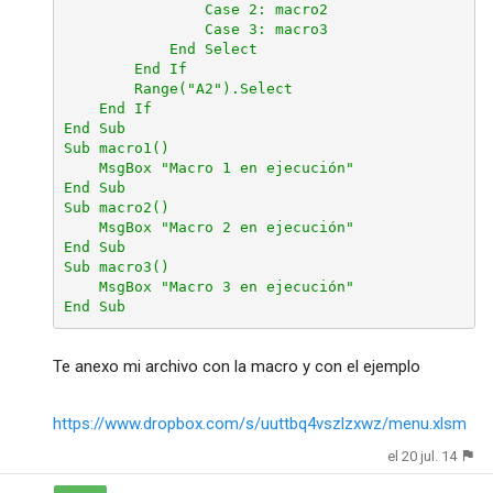
                Case 2: macro2

                Case 3: macro3

            End Select

        End If

        Range("A2").Select

    End If

End Sub

Sub macro1()

    MsgBox "Macro 1 en ejecución"

End Sub

Sub macro2()

    MsgBox "Macro 2 en ejecución"

End Sub

Sub macro3()

    MsgBox "Macro 3 en ejecución"

End Sub
Te anexo mi archivo con la macro y con el ejemplo
https://www.dropbox.com/s/uuttbq4vszlzxwz/menu.xlsm
el 20 jul. 14