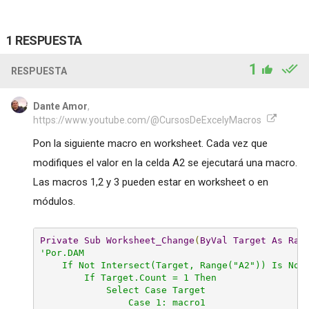
1 RESPUESTA
1
RESPUESTA
Dante Amor
,
https://www.youtube.com/@CursosDeExcelyMacros
Pon la siguiente macro en worksheet. Cada vez que
modifiques el valor en la celda A2 se ejecutará una macro.
Las macros 1,2 y 3 pueden estar en worksheet o en
módulos.
Private
Sub
Worksheet_Change
(
ByVal
Target
As
Ran
'Por.DAM

    If Not Intersect(Target, Range("A2")) Is Noth
        If Target.Count = 1 Then

            Select Case Target

                Case 1: macro1
