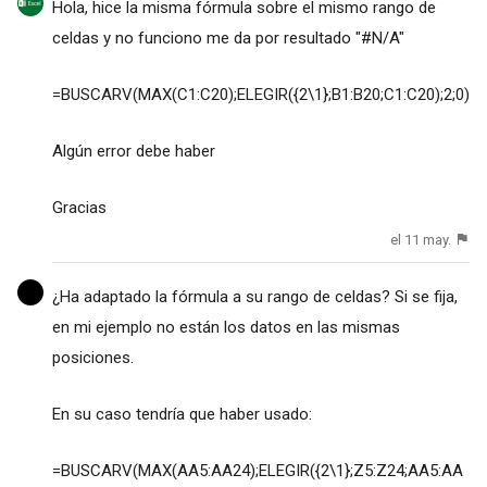
Hola, hice la misma fórmula sobre el mismo rango de
celdas y no funciono me da por resultado "#N/A"
=BUSCARV(MAX(C1:C20);ELEGIR({2\1};B1:B20;C1:C20);2;0)
Algún error debe haber
Gracias
el 11 may.
¿Ha adaptado la fórmula a su rango de celdas? Si se fija,
en mi ejemplo no están los datos en las mismas
posiciones.
En su caso tendría que haber usado:
=BUSCARV(MAX(AA5:AA24);ELEGIR({2\1};Z5:Z24;AA5:AA