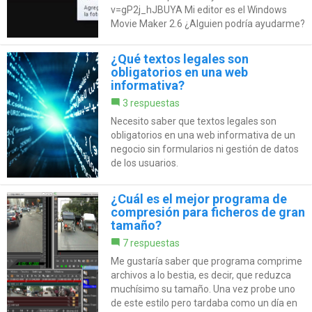
v=gP2j_hJBUYA Mi editor es el Windows
Movie Maker 2.6 ¿Alguien podría ayudarme?
¿Qué textos legales son
obligatorios en una web
informativa?
3 respuestas
Necesito saber que textos legales son
obligatorios en una web informativa de un
negocio sin formularios ni gestión de datos
de los usuarios.
¿Cuál es el mejor programa de
compresión para ficheros de gran
tamaño?
7 respuestas
Me gustaría saber que programa comprime
archivos a lo bestia, es decir, que reduzca
muchísimo su tamaño. Una vez probe uno
de este estilo pero tardaba como un día en