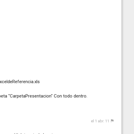
xceldeReferencia.xls
eta "CarpetaPresentacion" Con todo dentro.
el 1 abr. 11