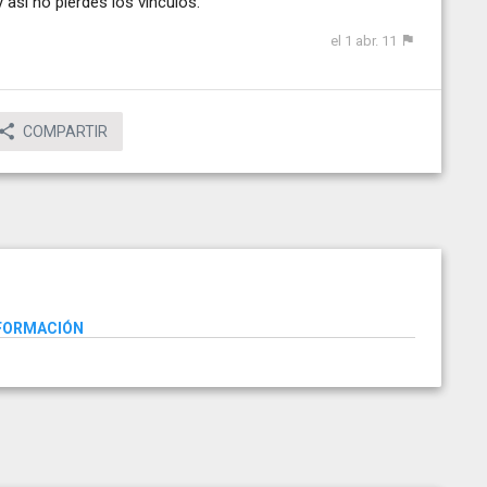
 así no pierdes los vínculos.
el 1 abr. 11
COMPARTIR
NFORMACIÓN