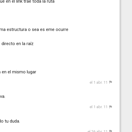
e en el link trae toda la ruta
isma estructura o sea es eme ocurre
irecto en la raíz
n en el mismo lugar
el 1 abr. 11
va.
el 1 abr. 11
do tu duda.
el 26 abr. 11