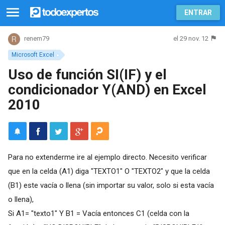
ENTRAR
el 29 nov. 12
renem79
Microsoft Excel
Uso de función SI(IF) y el
condicionador Y(AND) en Excel
2010
Para no extenderme ire al ejemplo directo. Necesito verificar
que en la celda (A1) diga "TEXTO1" O "TEXTO2" y que la celda
(B1) este vacía o llena (sin importar su valor, solo si esta vacía
o llena),
Si A1= "texto1" Y B1 = Vacía entonces C1 (celda con la