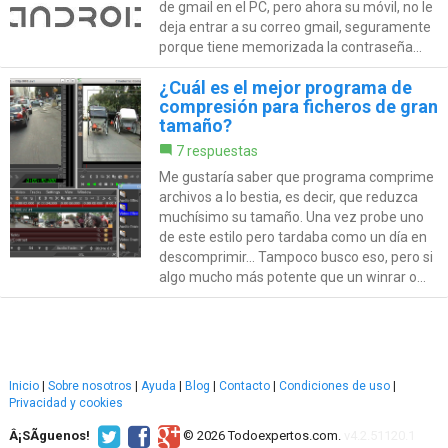
de gmail en el PC, pero ahora su móvil, no le
deja entrar a su correo gmail, seguramente
porque tiene memorizada la contraseña...
¿Cuál es el mejor programa de
compresión para ficheros de gran
tamaño?
7 respuestas
Me gustaría saber que programa comprime
archivos a lo bestia, es decir, que reduzca
muchísimo su tamaño. Una vez probe uno
de este estilo pero tardaba como un día en
descomprimir... Tampoco busco eso, pero si
algo mucho más potente que un winrar o...
Inicio
|
Sobre nosotros
|
Ayuda
|
Blog
|
Contacto
|
Condiciones de uso
|
Privacidad y cookies
Â¡SÃ­guenos!
© 2026 Todoexpertos.com.
v4.2.51120.1