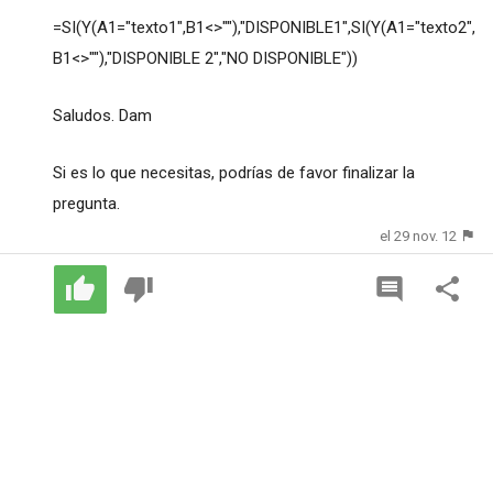
=SI(Y(A1="texto1",B1<>""),"DISPONIBLE1",SI(Y(A1="texto2",
B1<>""),"DISPONIBLE 2","NO DISPONIBLE"))
Saludos. Dam
Si es lo que necesitas, podrías de favor finalizar la
pregunta.
el 29 nov. 12