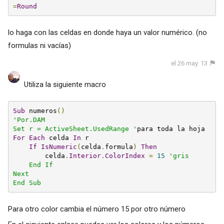
=
Round
lo haga con las celdas en donde haya un valor numérico. (no
formulas ni vacías)
el 26 may. 13
Utiliza la siguiente macro
Sub
 numeros
()
'Por.DAM

Set r = ActiveSheet.UsedRange '
For
Each
 celda 
In
 r

If
IsNumeric
(
celda
.
formula
)
Then
        celda
.
Interior
.
ColorIndex
=
15
'gris

    End If

Next

End Sub
Para otro color cambia el número 15 por otro número