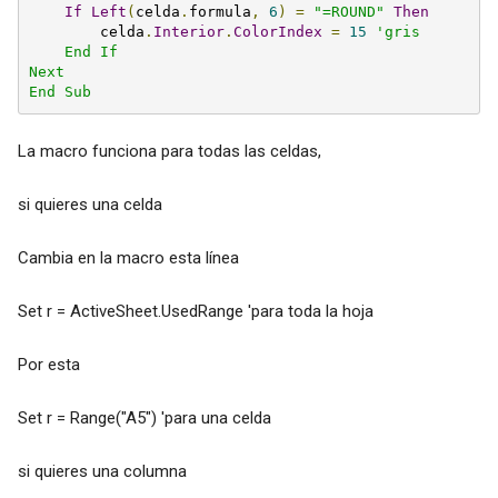
If
Left
(
celda
.
formula
,
6
)
=
"=ROUND"
Then
        celda
.
Interior
.
ColorIndex
=
15
'gris

    End If

Next

End Sub
La macro funciona para todas las celdas,
si quieres una celda
Cambia en la macro esta línea
Set r = ActiveSheet.UsedRange 'para toda la hoja
Por esta
Set r = Range("A5") 'para una celda
si quieres una columna