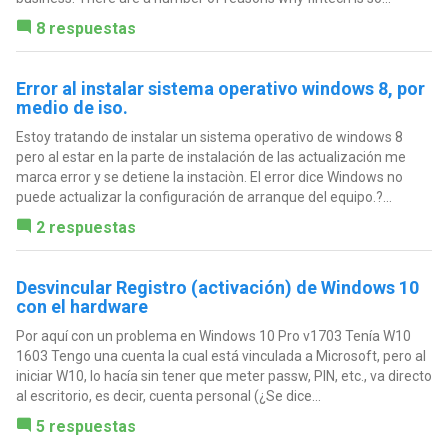
8 respuestas
Error al instalar sistema operativo windows 8, por
medio de iso.
Estoy tratando de instalar un sistema operativo de windows 8
pero al estar en la parte de instalación de las actualización me
marca error y se detiene la instaciòn. El error dice Windows no
puede actualizar la configuración de arranque del equipo.?...
2 respuestas
Desvincular Registro (activación) de Windows 10
con el hardware
Por aquí con un problema en Windows 10 Pro v1703 Tenía W10
1603 Tengo una cuenta la cual está vinculada a Microsoft, pero al
iniciar W10, lo hacía sin tener que meter passw, PIN, etc., va directo
al escritorio, es decir, cuenta personal (¿Se dice...
5 respuestas