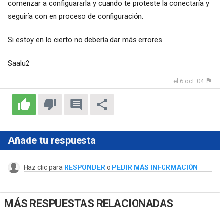
comenzar a configuararla y cuando te proteste la conectaría y
seguiría con en proceso de configuración.
Si estoy en lo cierto no debería dar más errores
Saalu2
el 6 oct. 04
Añade tu respuesta
Haz clic para
RESPONDER
o
PEDIR MÁS INFORMACIÓN
MÁS RESPUESTAS RELACIONADAS