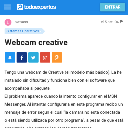
ENTRAR
el 5 oct. 04
lowpass
Sistemas Operativos
Webcam creative
Tengo una webcam de Creative (el modelo más básico). La he
instalado sin dificultad y funciona bien con el software que
acompañaba al paquete.
El problema aparece cuando la intento configurar en el MSN
Messenger. Al intentar configurarla en este programa recibo un
mensaje de error según el cual "la cámara no está conectada
o está siendo utilizada por otro programa", a pesar de que está