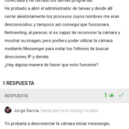
conectada y he cerrado los demás programas.
He probado a abrir el administrador de tareas y desde allí
cerrar aleatoriamente los procesos cuyos nombres me eran
desconocidos, y tampoco así conseguí que funcionara.
Netmeeting, al parecer, sí es capaz de reconocer la cámara y
mostrar su imagen, pero prefiero poder utilizar la cámara
mediante Messenger para evitar los follones de buscar
direcciones IP y demás.
¿Hay alguna manera de hacer que esto funcione?
1 RESPUESTA
1
RESPUESTA
Jorge García
, Hasta que no lo consigo no paro
Yo probaría a desconectar la cámara iniciar messenger,