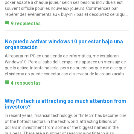
poker adapté à chaque joueur selon ses besoins individuels est
souvent difficile pour les nouveaux joueurs. Commencez par
repérer des événements au « buy-in » bas et découvrez celui qui...
9 respuestas
No puedo activar windows 10 por estar bajo una
organización
Al reparar mi PC en una tienda de informática, me instalaron
Windows10. Pero al cabo del tiempo, me aparece un mensaje de
que lo active. Intento hacerlo, pero no puedo porque me dice que
el sistema no puede conectar con el servidor de la organización...
4 respuestas
Why Fintech is attracting so much attention from
investors?
In recent years, financial technology, or "fintech" has become one
of the hottest sectors in the tech world, attracting billions of
dollars in investment from some of the biggest names in the
business. There are a number of reasons why fintech is so...