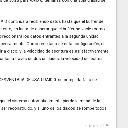
s de 30GB para RAID 0, terminás con una sola unidad de
 RAID continuará recibiendo datos hasta que el buffer de
re esto, en lugar de esperar que el buffer se vacíe (como
edireccionará los datos entrantes a la segunda unidad,
 sucesivamente. Como resultado de esta configuración, el
r a disco, y la velocidad de escritura es así efectivamente
bados a través de dos unidades, la velocidad de lectura
.
N DESVENTAJA DE USAR RAID 0: su completa falta de
orque el sistema automáticamente pierde la mitad de la
 ser reconstruido, y si uno de los discos se rompe todos
el 10 oct. 02