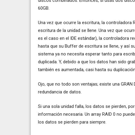
discos combinados. Entonces, si usás dos disco
60GB.
Una vez que ocurre la escritura, la controladora
escritura de la unidad se llene. Una vez que ocur
es el caso en el IDE estándar), la controladora r
hasta que su Buffer de escritura se llene, y así
sistema ya no necesita esperar tanto para escribi
duplicada. Y, debido a que los datos han sido gra
también es aumentada, casi hasta su duplicación
Ojo, que no todo son ventajas; existe una GRA
redundancia de datos.
Si una sola unidad falla, los datos se pierden, p
información necesaria. Un array RAID 0 no puede
los datos se pierden para siempre.