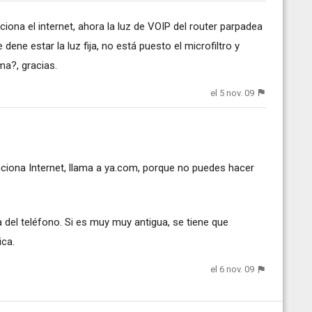
iona el internet, ahora la luz de VOIP del router parpadea
dene estar la luz fija, no está puesto el microfiltro y
ma?, gracias.
el 5 nov. 09
unciona Internet, llama a ya.com, porque no puedes hacer
a del teléfono. Si es muy muy antigua, se tiene que
ica.
el 6 nov. 09