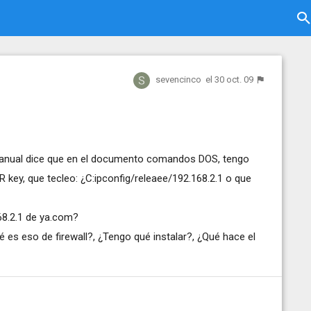
sevencinco
el 30 oct. 09
el manual dice que en el documento comandos DOS, tengo
R key, que tecleo: ¿C:ipconfig/releaee/192.168.2.1 o que
68.2.1 de ya.com?
é es eso de firewall?, ¿Tengo qué instalar?, ¿Qué hace el