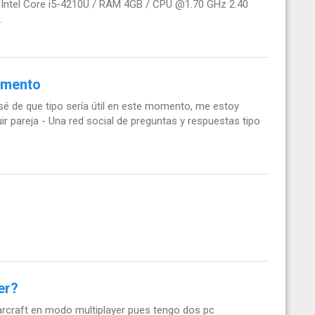
r: Intel Core i5-4210U / RAM 4GB / CPU @1.70 GHz 2.40
.
momento
sé de que tipo sería útil en este momento, me estoy
ir pareja - Una red social de preguntas y respuestas tipo
er?
arcraft en modo multiplayer pues tengo dos pc