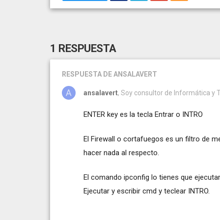
1 RESPUESTA
RESPUESTA
DE ANSALAVERT
ansalavert
, Soy consultor de Informática y
ENTER key es la tecla Entrar o INTRO
El Firewall o cortafuegos es un filtro de m
hacer nada al respecto.
El comando ipconfig lo tienes que ejecuta
Ejecutar y escribir cmd y teclear INTRO.