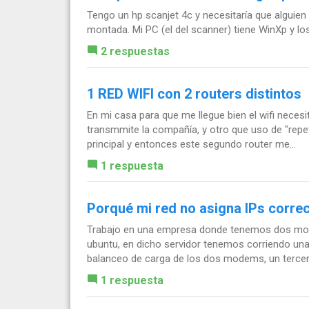
Tengo un hp scanjet 4c y necesitaría que alguie
montada. Mi PC (el del scanner) tiene WinXp y l
2 respuestas
1 RED WIFI con 2 routers distintos
En mi casa para que me llegue bien el wifi necesit
transmmite la compañía, y otro que uso de "repet
principal y entonces este segundo router me...
1 respuesta
Porqué mi red no asigna IPs corr
Trabajo en una empresa donde tenemos dos mod
ubuntu, en dicho servidor tenemos corriendo una
balanceo de carga de los dos modems, un tercer 
1 respuesta