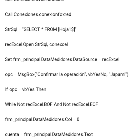
Call Conexiones.conexionfoxred
StrSql = "SELECT * FROM [Hoja1$]"
recExcel.Open StrSql, conexcel
Set frm_principal.DataMedidores.DataSource = recExcel
opc = MsgBox("Confirmar la operación", vbYesNo, "Japami")
If opc = vbYes Then
While Not recExcel.BOF And Not recExcel.EOF
frm_principal.DataMedidores.Col = 0
cuenta = frm_principal.DataMedidores.Text