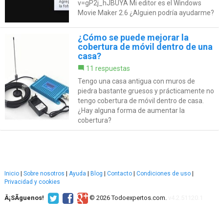
v=gP2j_hJBUYA Mi editor es el Windows
Movie Maker 2.6 ¿Alguien podría ayudarme?
¿Cómo se puede mejorar la
cobertura de móvil dentro de una
casa?
11 respuestas
Tengo una casa antigua con muros de
piedra bastante gruesos y prácticamente no
tengo cobertura de móvil dentro de casa.
¿Hay alguna forma de aumentar la
cobertura?
Inicio
|
Sobre nosotros
|
Ayuda
|
Blog
|
Contacto
|
Condiciones de uso
|
Privacidad y cookies
Â¡SÃ­guenos!
© 2026 Todoexpertos.com.
v4.2.51120.1