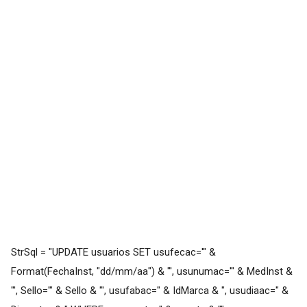
StrSql = "UPDATE usuarios SET usufecac='" &
Format(FechaInst, "dd/mm/aa") & "', usunumac='" & MedInst &
"', Sello='" & Sello & "', usufabac=" & IdMarca & ", usudiaac=" &