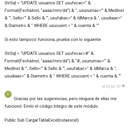
StrSql = "UPDATE usuarios SET usufecac=" &
Format(FechaInst, "aaaa/mm/dd") & ", usunumac='" & MedInst
& "', Sello='" & Sello & "', usufabac=" & IdMarca & ", usudiaac="
& Diametro & " WHERE usucuent = " & cuenta & ""
Si esto tampoco funciona, prueba con lo siguiente.
StrSql = "UPDATE usuarios SET usufecac=#" &
Format(FechaInst, "aaaa/mm/dd") & "#, usunumac='" &
MedInst & "', Sello='" & Sello & "', usufabac=" & IdMarca & ",
usudiaac=" & Diametro & " WHERE usucuent = " & cuenta & ""
el 25 jul. 07
Gracias por las sugerencias, pero ninguna de ellas me
funcionó. Envío el código íntegro de este módulo.
Public Sub CargarTablaExcel(rutaexcel)