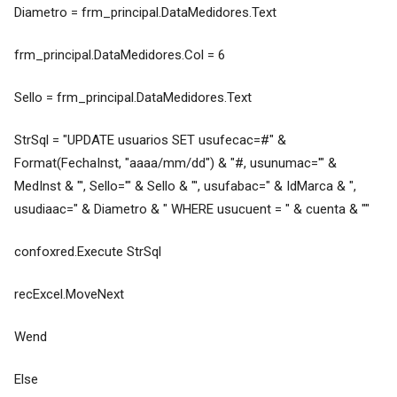
Diametro = frm_principal.DataMedidores.Text
frm_principal.DataMedidores.Col = 6
Sello = frm_principal.DataMedidores.Text
StrSql = "UPDATE usuarios SET usufecac=#" &
Format(FechaInst, "aaaa/mm/dd") & "#, usunumac='" &
MedInst & "', Sello='" & Sello & "', usufabac=" & IdMarca & ",
usudiaac=" & Diametro & " WHERE usucuent = " & cuenta & ""
confoxred.Execute StrSql
recExcel.MoveNext
Wend
Else