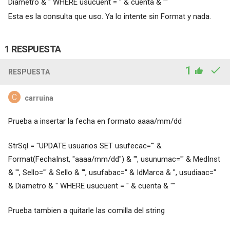
Diametro & " WHERE usucuent = " & cuenta & ""
Esta es la consulta que uso. Ya lo intente sin Format y nada.
1 RESPUESTA
1
RESPUESTA
carruina
Prueba a insertar la fecha en formato aaaa/mm/dd
StrSql = "UPDATE usuarios SET usufecac='" &
Format(FechaInst, "aaaa/mm/dd") & "', usunumac='" & MedInst
& "', Sello='" & Sello & "', usufabac=" & IdMarca & ", usudiaac="
& Diametro & " WHERE usucuent = " & cuenta & ""
Prueba tambien a quitarle las comilla del string