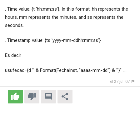
. Time value: {t 'hh:mm:ss'}. In this format, hh represents the
hours, mm represents the minutes, and ss represents the
seconds.
. Timestamp value: {ts 'yyyy-mm-ddhh:mm:ss'}.
Es decir
usufecac={d '" & Format(FechaInst, "aaaa-mm-dd") & "'}" ....
el 27 jul. 07