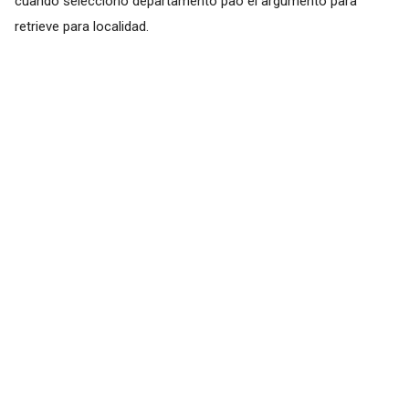
cuando selecciono departamento pao el argumento para
retrieve para localidad.