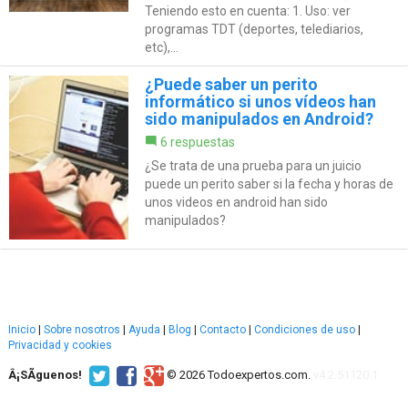
Teniendo esto en cuenta: 1. Uso: ver
programas TDT (deportes, telediarios,
etc),...
¿Puede saber un perito
informático si unos vídeos han
sido manipulados en Android?
6 respuestas
¿Se trata de una prueba para un juicio
puede un perito saber si la fecha y horas de
unos videos en android han sido
manipulados?
Inicio
|
Sobre nosotros
|
Ayuda
|
Blog
|
Contacto
|
Condiciones de uso
|
Privacidad y cookies
Â¡SÃ­guenos!
© 2026 Todoexpertos.com.
v4.2.51120.1