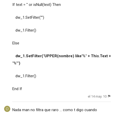
If text = '' or isNull(text) Then
dw_1.SetFilter("")
dw_1.Filter()
Else
dw_1.SetFilter("UPPER(nombre) like'%" + This.Text +
"%'")
dw_1.Filter()
End If
el 14 may. 10
Nada man no filtra que raro ... como t digo cuando