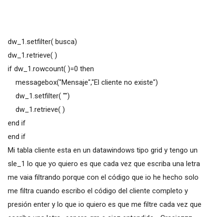
dw_1.setfilter( busca)
dw_1.retrieve( )
if dw_1.rowcount( )=0 then
messagebox("Mensaje","El cliente no existe")
dw_1.setfilter( "")
dw_1.retrieve( )
end if
end if
Mi tabla cliente esta en un datawindows tipo grid y tengo un
sle_1 lo que yo quiero es que cada vez que escriba una letra
me vaia filtrando porque con el código que io he hecho solo
me filtra cuando escribo el código del cliente completo y
presión enter y lo que io quiero es que me filtre cada vez que