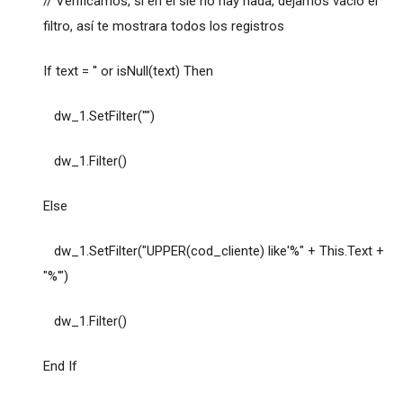
// Verificamos, si en el sle no hay nada, dejamos vacío el
filtro, así te mostrara todos los registros
If text = '' or isNull(text) Then
dw_1.SetFilter("")
dw_1.Filter()
Else
dw_1.SetFilter("UPPER(cod_cliente) like'%" + This.Text +
"%'")
dw_1.Filter()
End If