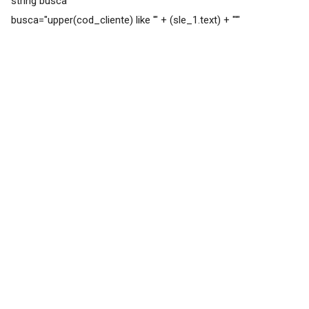
string busca
busca="upper(cod_cliente) like '" + (sle_1.text) + "'"