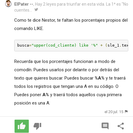
ElPater --
, Hay 2 leyes para triunfar en esta vida. La 1ª es "No
cuentes...
Como te dice Nestor, te faltan los porcentajes propios del
comando LIKE.
busca
=
"upper(cod_cliente) like '%"
+
(
sle_1
.
text
Recuerda que los porcentajes funcionan a modo de
comodín. Puedes usarlos por delante o por detrás del
texto que quieres buscar. Puedes buscar
%A%
y te traerá
todos los registros que tengan una A en su código. O
Puedes poner
A%
y traerá todos aquellos cuya primera
posición es una A.
el 20 jul. 15