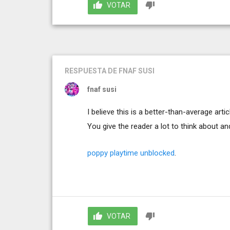
VOTAR
RESPUESTA
DE FNAF SUSI
fnaf susi
I believe this is a better-than-average art
You give the reader a lot to think about and
poppy playtime unblocked
.
VOTAR