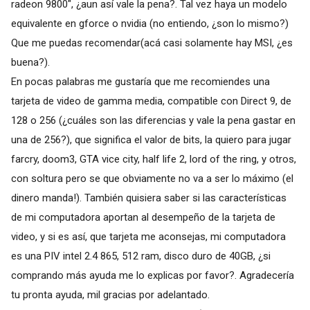
radeon 9800", ¿aun así vale la pena?. Tal vez haya un modelo
equivalente en gforce o nvidia (no entiendo, ¿son lo mismo?)
Que me puedas recomendar(acá casi solamente hay MSI, ¿es
buena?).
En pocas palabras me gustaría que me recomiendes una
tarjeta de video de gamma media, compatible con Direct 9, de
128 o 256 (¿cuáles son las diferencias y vale la pena gastar en
una de 256?), que significa el valor de bits, la quiero para jugar
farcry, doom3, GTA vice city, half life 2, lord of the ring, y otros,
con soltura pero se que obviamente no va a ser lo máximo (el
dinero manda!). También quisiera saber si las características
de mi computadora aportan al desempeño de la tarjeta de
video, y si es así, que tarjeta me aconsejas, mi computadora
es una PIV intel 2.4 865, 512 ram, disco duro de 40GB, ¿si
comprando más ayuda me lo explicas por favor?. Agradecería
tu pronta ayuda, mil gracias por adelantado.