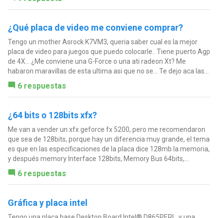
¿Qué placa de video me conviene comprar?
Tengo un mother Asrock K7VM3, queria saber cual es la mejor
placa de video para juegos que puedo colocarle.. Tiene puerto Agp
de 4X... ¿Me conviene una G-Force o una ati radeon Xt? Me
habaron maravillas de esta ultima asi que no se... Te dejo aca las...
6 respuestas
¿64 bits o 128bits xfx?
Me van a vender un xfx geforce fx 5200, pero me recomendaron
que sea de 128bits, porque hay un diferencia muy grande, el tema
es que en las especificaciones de la placa dice 128mb la memoria,
y después memory Interface 128bits, Memory Bus 64bits,...
6 respuestas
Gráfica y placa intel
Tengo una placa base Desktop Board Intel® D865PERL, y una