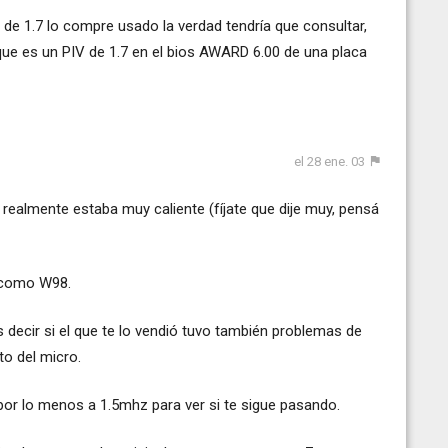
 de 1.7 lo compre usado la verdad tendría que consultar,
a que es un PIV de 1.7 en el bios AWARD 6.00 de una placa
el 28 ene. 03
i realmente estaba muy caliente (fíjate que dije muy, pensá
a como W98.
 decir si el que te lo vendió tuvo también problemas de
o del micro.
o por lo menos a 1.5mhz para ver si te sigue pasando.