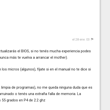
el 28 ene. 03
alizarás el BIOS, si no tenés mucha experiencia podes
nunca más te vuelva a arrancar el mother).
os micros (algunos), fíjate si en el manual no te dice si
sea limpia de programas), no me queda ninguna duda que es
arruinado o tenés una extraña falla de memoria. La
s 55 grados en P4 de 2.2 ghz