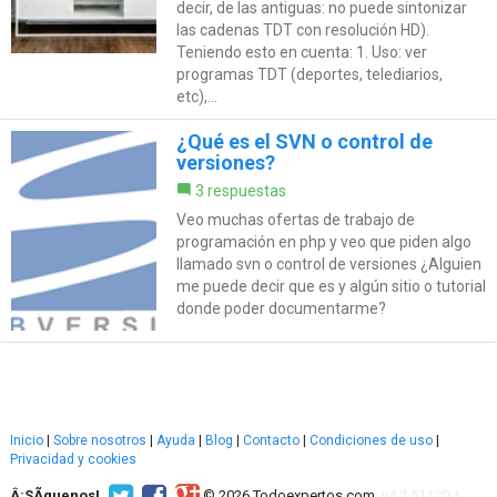
decir, de las antiguas: no puede sintonizar
las cadenas TDT con resolución HD).
Teniendo esto en cuenta: 1. Uso: ver
programas TDT (deportes, telediarios,
etc),...
¿Qué es el SVN o control de
versiones?
3 respuestas
Veo muchas ofertas de trabajo de
programación en php y veo que piden algo
llamado svn o control de versiones ¿Alguien
me puede decir que es y algún sitio o tutorial
donde poder documentarme?
Inicio
|
Sobre nosotros
|
Ayuda
|
Blog
|
Contacto
|
Condiciones de uso
|
Privacidad y cookies
Â¡SÃ­guenos!
© 2026 Todoexpertos.com.
v4.2.51120.1