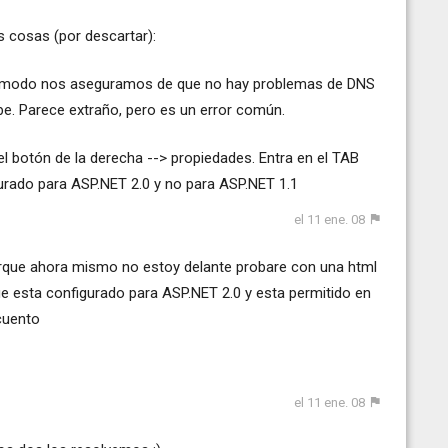
 cosas (por descartar):
ese modo nos aseguramos de que no hay problemas de DNS
e. Parece extraño, pero es un error común.
on el botón de la derecha --> propiedades. Entra en el TAB
gurado para ASP.NET 2.0 y no para ASP.NET 1.1
el 11 ene. 08
orque ahora mismo no estoy delante probare con una html
e esta configurado para ASP.NET 2.0 y esta permitido en
cuento
el 11 ene. 08