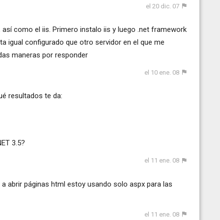
el 20 dic. 07
así como el iis. Primero instalo iis y luego .net framework
ta igual configurado que otro servidor en el que me
todas maneras por responder
el 10 ene. 08
é resultados te da:
NET 3.5?
el 11 ene. 08
a abrir páginas html estoy usando solo aspx para las
el 11 ene. 08