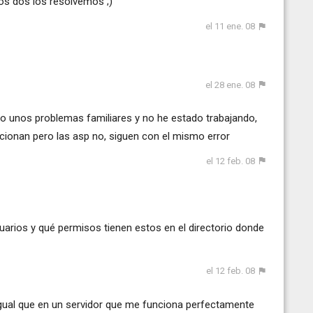
los dos los resolvemos ;)
el 11 ene. 08
el 28 ene. 08
o unos problemas familiares y no he estado trabajando,
ncionan pero las asp no, siguen con el mismo error
el 12 feb. 08
suarios y qué permisos tienen estos en el directorio donde
el 12 feb. 08
gual que en un servidor que me funciona perfectamente