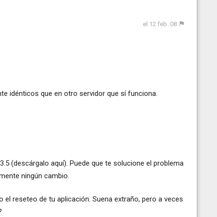
el 12 feb. 08
 idénticos que en otro servidor que sí funciona.
3.5 (
descárgalo aquí
). Puede que te solucione el problema
amente ningún cambio.
o el reseteo de tu aplicación. Suena extraño, pero a veces
?